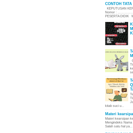
CONTOH TATA 
KEPUTUSAN KEPA
Nomor : ……………
PESERTA DIDIK Me
K
M
K
T
M
C
T
k
se
T
Q
T
T
Ti
J
kitab suci u...
Materi kearsip
Materi kearsipan 
Mengindeks Nama d
Salah satu hal ya...