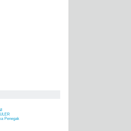
NI
ULER
ka Penegak