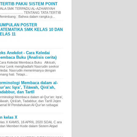
TERTIB PAKAI SISTEM POINT
LA SMK TERPADU AL-AZHARIYAH
……………….. TENTANG TATA TERTIB
nimbang : Bahwa dalam rangka p...
UMPULAN POSTER
ATEMATIKA SMK KELAS 10 DAN
ELAS 11
eks Anekdot - Cara Keledai
embaca Buku (Analisis cerita)
ara Keledai Membaca Buku Alkisah,
imur Lenk menghadiahi Nasrudin seekor
eledai. Nasrudin menerimanya dengan
nang hati. Tetapi...
erminologi Membaca dalam al-
ur’an: Iqra’, Tilāwah, Qirā’ah,
adabbur, dan Tartīl
erminologi Membaca dalam al-Qur’an: Iqra’,
lāwah, Qirā’ah, Tadabbur, dan Tartīl Jejen
aenal M Pendahuluan Al-Qur’an sebagai
an kelas X
kelas X KAMIS, 16 APRIL 2020 SOAL C ara
an Memberi Kode dalam Sistem Abjad