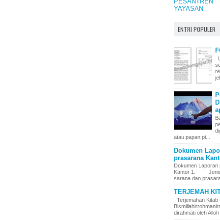
PESANTREN
YAYASAN
ENTRI POPULER
F
U
s
r
j
P
D
a
Ba
p
di
atau papan pi...
Dokumen Lapor
prasarana Kanto
Dokumen Laporan 
Kantor 1. Jenis – 
sarana dan prasara
TERJEMAH KI
Terjemahan Kitab 
Bismillahirrohman
dirahmati oleh Alloh