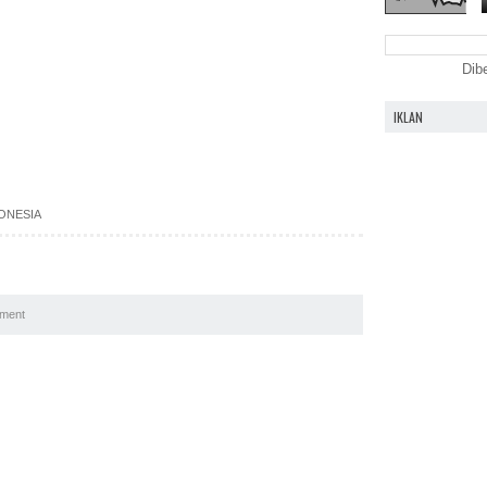
Dib
IKLAN
ONESIA
ment