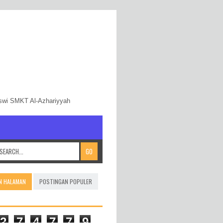
iswi SMKT Al-Azhariyyah
N HALAMAN
POSTINGAN POPULER
2
7
4
7
7
9