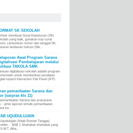
ORMAT SK SEKOLAH
ntuk membuat Surat Keputusan (SK)
ekolah yang baik, gunakan kop surat
esmi, cantumkan nomor dan tanggal SK,
elaskan landasan hukum (Me...
elaporan Awal Program Sarana
igitalisasi Pembelajaran melalui
plikasi TAKOLA SMK
ntuan digitalisasi sekolah adalah program
emerintah untuk memberikan peralatan
gital seperti Interactive Flat Panel (IFP)
an pemanfaatan Sarana dan
r (sarpras kls 11)
pemanfaatan Sarana dan prasarana
jenis laporan tertulis pemanfaatan
na ka...
TAB UQUDULUJAIN
Uqudulujain (Kitab Rumah Tangga)
irrohiim… BAB 1 Shahabat-shahabat yang
 S.W.T, Alha...