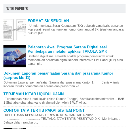
ENTRI POPULER
FORMAT SK SEKOLAH
Untuk membuat Surat Keputusan (SK) sekolah yang baik, gunakan
kop surat resmi, cantumkan nomor dan tanggal SK, jelaskan landasan
hukum (Me...
Pelaporan Awal Program Sarana Digitalisasi
Pembelajaran melalui aplikasi TAKOLA SMK
Bantuan digitalisasi sekolah adalah program pemerintah untuk
memberikan peralatan digital seperti Interactive Flat Panel (IFP) atau
papan pi...
Dokumen Laporan pemanfaatan Sarana dan prasarana Kantor
(sarpras kls 11)
Dokumen Laporan pemanfaatan Sarana dan prasarana Kantor 1. Jenis – jenis
laporan tertulis pemanfaatan sarana dan prasarana ka...
TERJEMAH KITAB UQUDULUJAIN
Terjemahan Kitab Uqudulujain (Kitab Rumah Tangga) Bismillahirrohmanirrohiim… BAB
1 Shahabat-shahabat yang dirahmati oleh Alloh S.W.T, Alha...
CONTOH TATA TERTIB PAKAI SISTEM POINT
KEPUTUSAN KEPALA SMK TERPADU AL-AZHARIYAH Nomor :
…………………………….. TENTANG TATA TERTIB PESERTA DIDIK Menimbang :
Bahwa dalam rangka p...