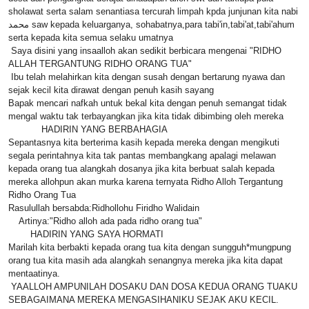
sholawat serta salam senantiasa tercurah limpah kpda junjunan kita nabi
محمد saw kepada keluarganya, sohabatnya,para tabi'in,tabi'at,tabi'ahum
serta kepada kita semua selaku umatnya
Saya disini yang insaalloh akan sedikit berbicara mengenai "RIDHO
ALLAH TERGANTUNG RIDHO ORANG TUA"
Ibu telah melahirkan kita dengan susah dengan bertarung nyawa dan
sejak kecil kita dirawat dengan penuh kasih sayang
Bapak mencari nafkah untuk bekal kita dengan penuh semangat tidak
mengal waktu tak terbayangkan jika kita tidak dibimbing oleh mereka
HADIRIN YANG BERBAHAGIA
Sepantasnya kita berterima kasih kepada mereka dengan mengikuti
segala perintahnya kita tak pantas membangkang apalagi melawan
kepada orang tua alangkah dosanya jika kita berbuat salah kepada
mereka allohpun akan murka karena ternyata Ridho Alloh Tergantung
Ridho Orang Tua
Rasulullah bersabda:Ridhollohu Firidho Walidain
Artinya:"Ridho alloh ada pada ridho orang tua"
HADIRIN YANG SAYA HORMATI
Marilah kita berbakti kepada orang tua kita dengan sungguh*mungpung
orang tua kita masih ada alangkah senangnya mereka jika kita dapat
mentaatinya.
YAALLOH AMPUNILAH DOSAKU DAN DOSA KEDUA ORANG TUAKU
SEBAGAIMANA MEREKA MENGASIHANIKU SEJAK AKU KECIL.