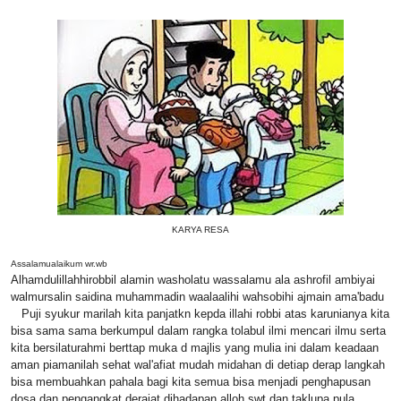
KARYA RESA
Assalamualaikum wr.wb
Alhamdulillahhirobbil alamin washolatu wassalamu ala ashrofil ambiyai
walmursalin saidina muhammadin waalaalihi wahsobihi ajmain ama'badu
Puji syukur marilah kita panjatkn kepda illahi robbi atas karunianya kita
bisa sama sama berkumpul dalam rangka tolabul ilmi mencari ilmu serta
kita bersilaturahmi berttap muka d majlis yang mulia ini dalam keadaan
aman piamanilah sehat wal'afiat mudah midahan di detiap derap langkah
bisa membuahkan pahala bagi kita semua bisa menjadi penghapusan
dosa dan pengangkat derajat dihadapan alloh swt dan taklupa pula