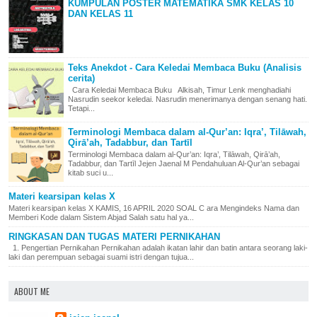
KUMPULAN POSTER MATEMATIKA SMK KELAS 10
DAN KELAS 11
Teks Anekdot - Cara Keledai Membaca Buku (Analisis
cerita)
Cara Keledai Membaca Buku Alkisah, Timur Lenk menghadiahi
Nasrudin seekor keledai. Nasrudin menerimanya dengan senang hati.
Tetapi...
Terminologi Membaca dalam al-Qur’an: Iqra’, Tilāwah,
Qirā’ah, Tadabbur, dan Tartīl
Terminologi Membaca dalam al-Qur’an: Iqra’, Tilāwah, Qirā’ah,
Tadabbur, dan Tartīl Jejen Jaenal M Pendahuluan Al-Qur’an sebagai
kitab suci u...
Materi kearsipan kelas X
Materi kearsipan kelas X KAMIS, 16 APRIL 2020 SOAL C ara Mengindeks Nama dan
Memberi Kode dalam Sistem Abjad Salah satu hal ya...
RINGKASAN DAN TUGAS MATERI PERNIKAHAN
1. Pengertian Pernikahan Pernikahan adalah ikatan lahir dan batin antara seorang laki-
laki dan perempuan sebagai suami istri dengan tujua...
ABOUT ME