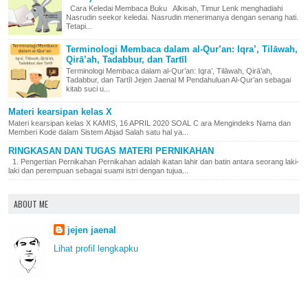
Cara Keledai Membaca Buku Alkisah, Timur Lenk menghadiahi
Nasrudin seekor keledai. Nasrudin menerimanya dengan senang hati.
Tetapi...
Terminologi Membaca dalam al-Qur’an: Iqra’, Tilāwah,
Qirā’ah, Tadabbur, dan Tartīl
Terminologi Membaca dalam al-Qur’an: Iqra’, Tilāwah, Qirā’ah,
Tadabbur, dan Tartīl Jejen Jaenal M Pendahuluan Al-Qur’an sebagai
kitab suci u...
Materi kearsipan kelas X
Materi kearsipan kelas X KAMIS, 16 APRIL 2020 SOAL C ara Mengindeks Nama dan
Memberi Kode dalam Sistem Abjad Salah satu hal ya...
RINGKASAN DAN TUGAS MATERI PERNIKAHAN
1. Pengertian Pernikahan Pernikahan adalah ikatan lahir dan batin antara seorang laki-
laki dan perempuan sebagai suami istri dengan tujua...
ABOUT ME
jejen jaenal
Lihat profil lengkapku