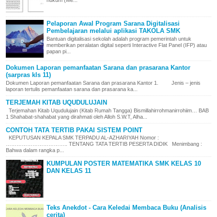
Pelaporan Awal Program Sarana Digitalisasi
Pembelajaran melalui aplikasi TAKOLA SMK
Bantuan digitalisasi sekolah adalah program pemerintah untuk
memberikan peralatan digital seperti Interactive Flat Panel (IFP) atau
papan pi...
Dokumen Laporan pemanfaatan Sarana dan prasarana Kantor
(sarpras kls 11)
Dokumen Laporan pemanfaatan Sarana dan prasarana Kantor 1. Jenis – jenis
laporan tertulis pemanfaatan sarana dan prasarana ka...
TERJEMAH KITAB UQUDULUJAIN
Terjemahan Kitab Uqudulujain (Kitab Rumah Tangga) Bismillahirrohmanirrohiim… BAB
1 Shahabat-shahabat yang dirahmati oleh Alloh S.W.T, Alha...
CONTOH TATA TERTIB PAKAI SISTEM POINT
KEPUTUSAN KEPALA SMK TERPADU AL-AZHARIYAH Nomor :
…………………………….. TENTANG TATA TERTIB PESERTA DIDIK Menimbang :
Bahwa dalam rangka p...
KUMPULAN POSTER MATEMATIKA SMK KELAS 10
DAN KELAS 11
Teks Anekdot - Cara Keledai Membaca Buku (Analisis
cerita)