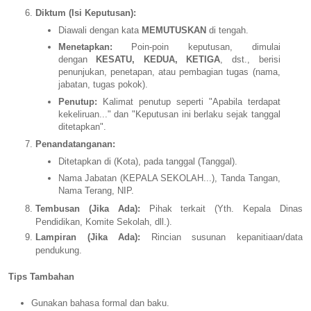
Diktum (Isi Keputusan):
Diawali dengan kata
MEMUTUSKAN
di tengah.
Menetapkan:
Poin-poin keputusan, dimulai
dengan
KESATU, KEDUA, KETIGA
, dst., berisi
penunjukan, penetapan, atau pembagian tugas (nama,
jabatan, tugas pokok).
Penutup:
Kalimat penutup seperti "Apabila terdapat
kekeliruan..." dan "Keputusan ini berlaku sejak tanggal
ditetapkan".
Penandatanganan:
Ditetapkan di (Kota), pada tanggal (Tanggal).
Nama Jabatan (KEPALA SEKOLAH...), Tanda Tangan,
Nama Terang, NIP.
Tembusan (Jika Ada):
Pihak terkait (Yth. Kepala Dinas
Pendidikan, Komite Sekolah, dll.).
Lampiran (Jika Ada):
Rincian susunan kepanitiaan/data
pendukung.
Tips Tambahan
Gunakan bahasa formal dan baku.