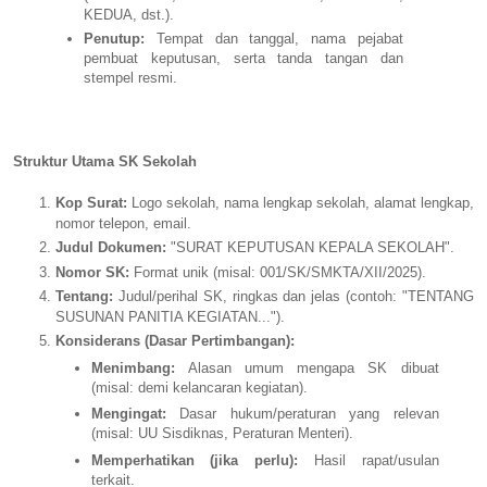
KEDUA, dst.).
Penutup:
Tempat dan tanggal, nama pejabat
pembuat keputusan, serta tanda tangan dan
stempel resmi.
Struktur Utama SK Sekolah
Kop Surat:
Logo sekolah, nama lengkap sekolah, alamat lengkap,
nomor telepon, email.
Judul Dokumen:
"SURAT KEPUTUSAN KEPALA SEKOLAH".
Nomor SK:
Format unik (misal: 001/SK/SMKTA/XII/2025).
Tentang:
Judul/perihal SK, ringkas dan jelas (contoh: "TENTANG
SUSUNAN PANITIA KEGIATAN...").
Konsiderans (Dasar Pertimbangan):
Menimbang:
Alasan umum mengapa SK dibuat
(misal: demi kelancaran kegiatan).
Mengingat:
Dasar hukum/peraturan yang relevan
(misal: UU Sisdiknas, Peraturan Menteri).
Memperhatikan (jika perlu):
Hasil rapat/usulan
terkait.