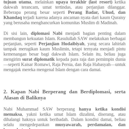
tujuan utama
, melainkan
upaya terakhir (last resort)
ketika
dakwah terancam, umat tertindas, atau perjanjian dilanggar.
Beberapa perang besar seperti
Perang Badar, Uhud, dan
Khandaq
terjadi karena adanya ancaman nyata dari kaum Quraisy
yang berusaha menghancurkan komunitas Muslim di Madinah.
Di sisi lain,
diplomasi Nabi
menjadi bagian penting dalam
membangun kekuatan Islam. Rasulullah SAW melakukan berbagai
perjanjian, seperti
Perjanjian Hudaibiyah
, yang secara lahiriah
tampak merugikan kaum Muslimin, tetapi ternyata menjadi pintu
kemenangan besar bagi dakwah Islam. Selain itu, beliau juga
mengirim
surat diplomatik
kepada para raja dan pemimpin dunia
—seperti Kaisar Romawi, Raja Persia, dan Raja Habasyah—untuk
mengajak mereka mengenal Islam dengan cara damai.
2. Kapan Nabi Berperang dan Berdiplomasi, serta
Alasan di Baliknya
Nabi Muhammad SAW berperang
hanya ketika kondisi
memaksa
, yakni ketika umat Islam dizalimi, diserang, atau
dihalangi haknya untuk beribadah. Dalam kondisi damai, beliau
selalu mengedepankan
musyawarah, perdamaian, dan