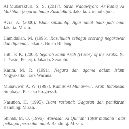
Al-Mubarakfuri, S. S. (2017).
Sirah Nabawiyah: Ar-Rahiq Al-
Makhtum (Sejarah hidup Rasulullah)
. Jakarta: Ummul Qura.
Azra, A. (2000).
Islam substantif: Agar umat tidak jadi buih
.
Jakarta: Mizan.
Hamidullah, M. (1995).
Rasulullah sebagai seorang negarawan
dan diplomat
. Jakarta: Bulan Bintang.
Hitti, P. K. (2005).
Sejarah kaum Arab (History of the Arabs)
(C.
L. Yasin, Penerj.). Jakarta: Serambi.
Karim, M. R. (1991).
Negara dan agama dalam Islam
.
Yogyakarta: Tiara Wacana.
Munawwir, A. W. (1997).
Kamus Al-Munawwir: Arab–Indonesia
.
Surabaya: Pustaka Progressif.
Nasution, H. (1995).
Islam rasional: Gagasan dan pemikiran
.
Bandung: Mizan.
Shihab, M. Q. (1996).
Wawasan Al-Qur’an: Tafsir maudhu’i atas
pelbagai persoalan umat
. Bandung: Mizan.