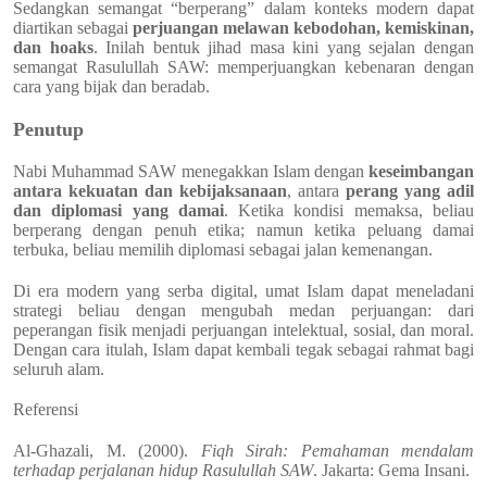
Sedangkan semangat “berperang” dalam konteks modern dapat
diartikan sebagai
perjuangan melawan kebodohan, kemiskinan,
dan hoaks
. Inilah bentuk jihad masa kini yang sejalan dengan
semangat Rasulullah SAW: memperjuangkan kebenaran dengan
cara yang bijak dan beradab.
Penutup
Nabi Muhammad SAW menegakkan Islam dengan
keseimbangan
antara kekuatan dan kebijaksanaan
, antara
perang yang adil
dan diplomasi yang damai
. Ketika kondisi memaksa, beliau
berperang dengan penuh etika; namun ketika peluang damai
terbuka, beliau memilih diplomasi sebagai jalan kemenangan.
Di era modern yang serba digital, umat Islam dapat meneladani
strategi beliau dengan mengubah medan perjuangan: dari
peperangan fisik menjadi perjuangan intelektual, sosial, dan moral.
Dengan cara itulah, Islam dapat kembali tegak sebagai rahmat bagi
seluruh alam.
Referensi
Al-Ghazali, M. (2000).
Fiqh Sirah: Pemahaman mendalam
terhadap perjalanan hidup Rasulullah SAW
. Jakarta: Gema Insani.