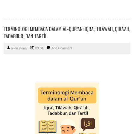
TERMINOLOGI MEMBACA DALAM AL-QUR’AN: IQRA’, TILĀWAH, QIRĀ’AH,
TADABBUR, DAN TARTĪL
jejen jaenal
03.04
Add Comment