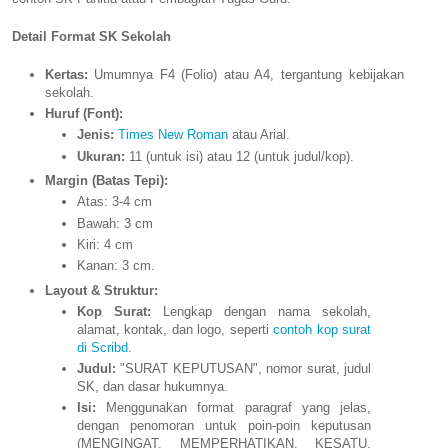
Detail Format SK Sekolah
Kertas:
Umumnya F4 (Folio) atau A4, tergantung kebijakan
sekolah.
Huruf (Font):
Jenis:
Times New Roman
atau Arial.
Ukuran:
11 (untuk isi) atau 12 (untuk judul/kop).
Margin (Batas Tepi):
Atas: 3-4 cm
Bawah: 3 cm
Kiri: 4 cm
Kanan: 3 cm.
Layout & Struktur:
Kop Surat:
Lengkap dengan nama sekolah,
alamat, kontak, dan logo, seperti
contoh kop surat
di Scribd
.
Judul:
"SURAT KEPUTUSAN", nomor surat, judul
SK, dan dasar hukumnya.
Isi:
Menggunakan format paragraf yang jelas,
dengan penomoran untuk poin-poin keputusan
(MENGINGAT, MEMPERHATIKAN, KESATU,