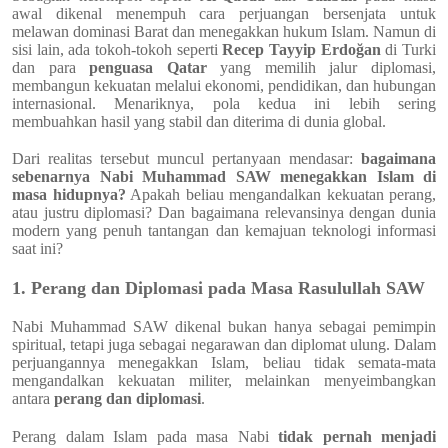
awal dikenal menempuh cara perjuangan bersenjata untuk
melawan dominasi Barat dan menegakkan hukum Islam. Namun di
sisi lain, ada tokoh-tokoh seperti
Recep Tayyip Erdoğan
di Turki
dan para
penguasa Qatar
yang memilih jalur diplomasi,
membangun kekuatan melalui ekonomi, pendidikan, dan hubungan
internasional. Menariknya, pola kedua ini lebih sering
membuahkan hasil yang stabil dan diterima di dunia global.
Dari realitas tersebut muncul pertanyaan mendasar:
bagaimana
sebenarnya Nabi Muhammad SAW menegakkan Islam di
masa hidupnya?
Apakah beliau mengandalkan kekuatan perang,
atau justru diplomasi? Dan bagaimana relevansinya dengan dunia
modern yang penuh tantangan dan kemajuan teknologi informasi
saat ini?
1. Perang dan Diplomasi pada Masa Rasulullah SAW
Nabi Muhammad SAW dikenal bukan hanya sebagai pemimpin
spiritual, tetapi juga sebagai negarawan dan diplomat ulung. Dalam
perjuangannya menegakkan Islam, beliau tidak semata-mata
mengandalkan kekuatan militer, melainkan menyeimbangkan
antara
perang dan diplomasi
.
Perang dalam Islam pada masa Nabi
tidak pernah menjadi