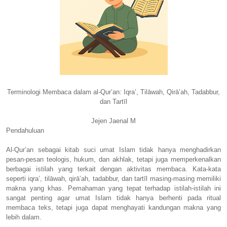
Terminologi Membaca dalam al-Qur’an: Iqra’, Tilāwah, Qirā’ah, Tadabbur,
dan Tartīl
Jejen Jaenal M
Pendahuluan
Al-Qur’an sebagai kitab suci umat Islam tidak hanya menghadirkan
pesan-pesan teologis, hukum, dan akhlak, tetapi juga memperkenalkan
berbagai istilah yang terkait dengan aktivitas membaca. Kata-kata
seperti iqra’, tilāwah, qirā’ah, tadabbur, dan tartīl masing-masing memiliki
makna yang khas. Pemahaman yang tepat terhadap istilah-istilah ini
sangat penting agar umat Islam tidak hanya berhenti pada ritual
membaca teks, tetapi juga dapat menghayati kandungan makna yang
lebih dalam.