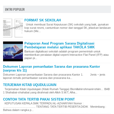
ENTRI POPULER
FORMAT SK SEKOLAH
Untuk membuat Surat Keputusan (SK) sekolah yang baik, gunakan
kop surat resmi, cantumkan nomor dan tanggal SK, jelaskan landasan
hukum (Me...
Pelaporan Awal Program Sarana Digitalisasi
Pembelajaran melalui aplikasi TAKOLA SMK
Bantuan digitalisasi sekolah adalah program pemerintah untuk
memberikan peralatan digital seperti Interactive Flat Panel (IFP) atau
papan pi...
Dokumen Laporan pemanfaatan Sarana dan prasarana Kantor
(sarpras kls 11)
Dokumen Laporan pemanfaatan Sarana dan prasarana Kantor 1. Jenis – jenis
laporan tertulis pemanfaatan sarana dan prasarana ka...
TERJEMAH KITAB UQUDULUJAIN
Terjemahan Kitab Uqudulujain (Kitab Rumah Tangga) Bismillahirrohmanirrohiim… BAB
1 Shahabat-shahabat yang dirahmati oleh Alloh S.W.T, Alha...
CONTOH TATA TERTIB PAKAI SISTEM POINT
KEPUTUSAN KEPALA SMK TERPADU AL-AZHARIYAH Nomor :
…………………………….. TENTANG TATA TERTIB PESERTA DIDIK Menimbang :
Bahwa dalam rangka p...