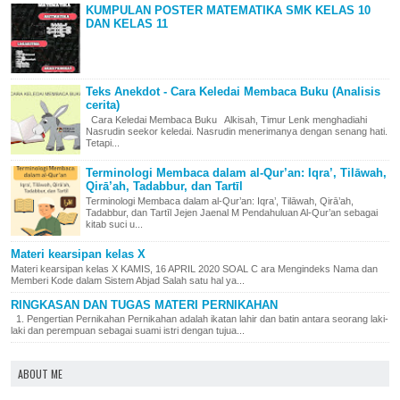
KUMPULAN POSTER MATEMATIKA SMK KELAS 10
DAN KELAS 11
Teks Anekdot - Cara Keledai Membaca Buku (Analisis
cerita)
Cara Keledai Membaca Buku Alkisah, Timur Lenk menghadiahi
Nasrudin seekor keledai. Nasrudin menerimanya dengan senang hati.
Tetapi...
Terminologi Membaca dalam al-Qur’an: Iqra’, Tilāwah,
Qirā’ah, Tadabbur, dan Tartīl
Terminologi Membaca dalam al-Qur’an: Iqra’, Tilāwah, Qirā’ah,
Tadabbur, dan Tartīl Jejen Jaenal M Pendahuluan Al-Qur’an sebagai
kitab suci u...
Materi kearsipan kelas X
Materi kearsipan kelas X KAMIS, 16 APRIL 2020 SOAL C ara Mengindeks Nama dan
Memberi Kode dalam Sistem Abjad Salah satu hal ya...
RINGKASAN DAN TUGAS MATERI PERNIKAHAN
1. Pengertian Pernikahan Pernikahan adalah ikatan lahir dan batin antara seorang laki-
laki dan perempuan sebagai suami istri dengan tujua...
ABOUT ME