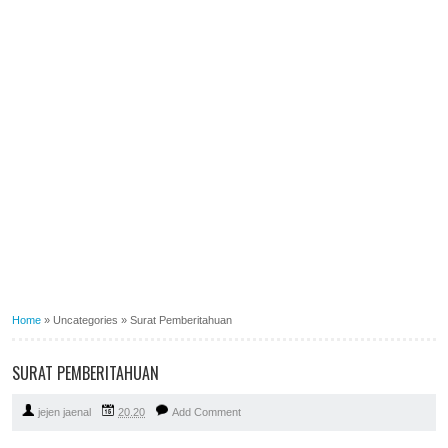
Home
»
Uncategories
»
Surat Pemberitahuan
SURAT PEMBERITAHUAN
jejen jaenal
20.20
Add Comment