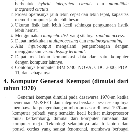
berbentuk
hybrid integrated circuits
dan
monolithic
integrated circuits
.
Proses operasinya jauh lebih cepat dan lebih tepat, kapasitas
memori komputer jauh lebih besar.
Ukuran fisik jauh lebih kecil sehingga penggunaan listrik
lebih hemat.
Menggunakan
magnetic disk
yang sifatnya
random access
.
Dapat melakukan
multiprocessing
dan
multiprogramming
.
Alat
input-output
mengalami pengembangan dengan
menggunakan
visual display terminal
.
Dapat melakukan komunikasi data dari satu komputer
dengan komputer lainnya.
Contohnya komputer IBM S/30. NOVA, CDC 3000, PDP-
11, dan sebagainya.
4. Komputer Generasi Keempat (dimulai dari
tahun 1970)
Generasi keempat dimulai pada dasawarsa 1970-an ketika
·
penemuan MOSFET dan integrasi berskala besar selanjutnya
membawa ke pengembangan mikroprosesor di awal 1970-an.
komputer pribadi yang semakin kecil berkat mikroprosesor
mulai berkembang, dimulai dari komputer rumahan dan
komputer meja. Teknologi selanjutnya adalah laptop dan
ponsel cerdas yang sangat fenomenal, membawa berbagai