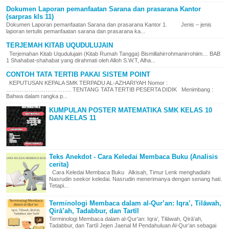
Dokumen Laporan pemanfaatan Sarana dan prasarana Kantor
(sarpras kls 11)
Dokumen Laporan pemanfaatan Sarana dan prasarana Kantor 1. Jenis – jenis
laporan tertulis pemanfaatan sarana dan prasarana ka...
TERJEMAH KITAB UQUDULUJAIN
Terjemahan Kitab Uqudulujain (Kitab Rumah Tangga) Bismillahirrohmanirrohiim… BAB
1 Shahabat-shahabat yang dirahmati oleh Alloh S.W.T, Alha...
CONTOH TATA TERTIB PAKAI SISTEM POINT
KEPUTUSAN KEPALA SMK TERPADU AL-AZHARIYAH Nomor :
…………………………….. TENTANG TATA TERTIB PESERTA DIDIK Menimbang :
Bahwa dalam rangka p...
KUMPULAN POSTER MATEMATIKA SMK KELAS 10
DAN KELAS 11
Teks Anekdot - Cara Keledai Membaca Buku (Analisis
cerita)
Cara Keledai Membaca Buku Alkisah, Timur Lenk menghadiahi
Nasrudin seekor keledai. Nasrudin menerimanya dengan senang hati.
Tetapi...
Terminologi Membaca dalam al-Qur’an: Iqra’, Tilāwah,
Qirā’ah, Tadabbur, dan Tartīl
Terminologi Membaca dalam al-Qur’an: Iqra’, Tilāwah, Qirā’ah,
Tadabbur, dan Tartīl Jejen Jaenal M Pendahuluan Al-Qur’an sebagai