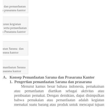
uk dan pemanfaatan
dan prasarana kantor
aturan kegiatan
n serta pemanfaatan
dan Prasarana kantor
faatan Sarana
dan
asarana kantor
 Pemanfaatan Sarana
Prasarana kantor
A.
Konsep Pemanfaatan Sarana dan Prasarana Kantor
1.
Pengertian pemanfaatan Sarana dan prasarana
Menurut kamus besar bahasa indonesia, pemakainan
atau pemanfaatan diartikan sebagai aktivitas atau
pembuatan pemakai. Dengan demikian, dapat disimpulkan
bahwa pemakaian atau pemanfaatan adalah kegiatan
memakai suatu barang atau produk untuk mencapai tujuan