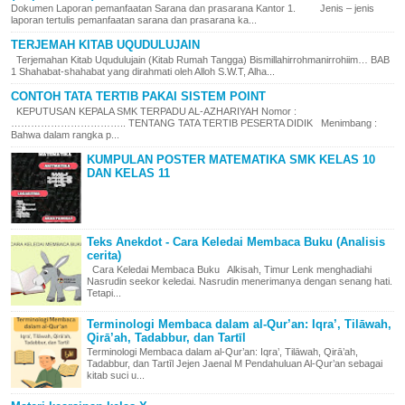
Dokumen Laporan pemanfaatan Sarana dan prasarana Kantor 1. Jenis – jenis
laporan tertulis pemanfaatan sarana dan prasarana ka...
TERJEMAH KITAB UQUDULUJAIN
Terjemahan Kitab Uqudulujain (Kitab Rumah Tangga) Bismillahirrohmanirrohiim… BAB
1 Shahabat-shahabat yang dirahmati oleh Alloh S.W.T, Alha...
CONTOH TATA TERTIB PAKAI SISTEM POINT
KEPUTUSAN KEPALA SMK TERPADU AL-AZHARIYAH Nomor :
…………………………….. TENTANG TATA TERTIB PESERTA DIDIK Menimbang :
Bahwa dalam rangka p...
KUMPULAN POSTER MATEMATIKA SMK KELAS 10
DAN KELAS 11
Teks Anekdot - Cara Keledai Membaca Buku (Analisis
cerita)
Cara Keledai Membaca Buku Alkisah, Timur Lenk menghadiahi
Nasrudin seekor keledai. Nasrudin menerimanya dengan senang hati.
Tetapi...
Terminologi Membaca dalam al-Qur’an: Iqra’, Tilāwah,
Qirā’ah, Tadabbur, dan Tartīl
Terminologi Membaca dalam al-Qur’an: Iqra’, Tilāwah, Qirā’ah,
Tadabbur, dan Tartīl Jejen Jaenal M Pendahuluan Al-Qur’an sebagai
kitab suci u...