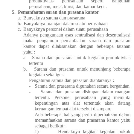
produktivitas perusahaan seperti bangunan
perusahaan, meja, kursi, dan kamar kecil.
5.
Pemanfaatan saran dan prasana kantor
a.
Banyaknya sarana dan prasarana
b.
Banyaknya ruangan dalam suatu perusahaan
c.
Banyaknya personel dalam suatu perusahaan
Adanya penggunaan asas sentralisasi dan desentralisasi
maka pengaturan pemanfaatan sarana dan prasaran
kantor dapat dilaksanakan dengan beberapa tatanan
yaitu :
a.
Sarana dan prasarana untuk kegiatan produktivitas
tertentu
b.
Sarana dan prasaran untuk menunjang beberapa
kegiatan sekaligus
Pengaturan sarana dan prasaran diantaranya :
-
Sarana dan prasarana digunakan secara bergantian
-
Sarana dan prasaran disimpan dalam ruangan
tertentu. Personel perusahaan yang memiliki
kepentingan atas alat tertentuk akan datang
keruangan tempat alat tersebut disimpan.
Ada beberapa hal yang perlu diperhatikan dalam
memanfaatkan sarana dan prasarana kantor yaitu
sebagai berikut :
1)
Hendaknya kegitan kegiatan pokok