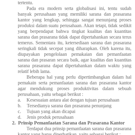
tertentu.
Pada era modern serta globalisasi ini, tentu sudah
banyak perusahaan yang memiliki sarana dan prasarana
kantor yang lengkap, sehingga sangat menunjang proses
produksi dalam suatu perusahaan. Akan tetapi, tidak sedikit
yang berpendapat bahwa tingkat kualitas dan kuantitas
sarana dan prasarana tidak dapat dipertahankan secara terus
temerus. Sementara itu, ketersediaan sarana dan prasarana
seringkali tidak secepat yang diharapkan. Oleh karena itu,
diupayakan pengelolaan pemakaian dan pemanfaatan
sarana dan prasaran secara baik, agar kualitas dan kuantitas
sarana prasarana dapat dipertahankan dalam waktu yang
relatif lebih lama.
Beberapa hal yang perlu dipertimbangkan dalam hal
pemakain serta pemanfaatan sarana dan prasarana kantor
agar mendukung proses produktivitas dalam sebuah
perusahaan, yaitu sebagai berikut :
a.
Kesesuaian antara alat dengan tujuan perusahaan
b.
Tersedianya sarana dan prasarana penunjang
c.
Tujuan yang akan dicapai
d.
Jenis produk perusahaan
2.
Prinsip Pemanfaatan Sarana dan Prasarana Kantor
Terdapat dua prinsip pemanfaatan sarana dan prasarana
kantor yang harus diperhatikan, yaitu sebagai berikut :