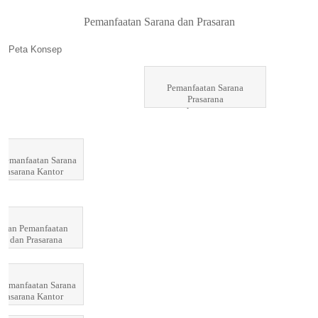
Pemanfaatan Sarana dan Prasaran
Peta Konsep
Pemanfaatan Sarana
Prasarana
meliputi
Pemanfaatan Sarana
Prasarana Kantor
rtian Pemanfaatan
na dan Prasarana
 Pemanfaatan Sarana
prasarana Kantor