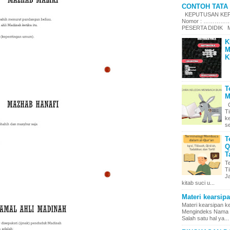
CONTOH TATA 
KEPUTUSAN KEPA
Nomor : ……………
PESERTA DIDIK Me
K
M
K
T
M
C
T
k
se
T
Q
T
T
Ti
J
kitab suci u...
Materi kearsip
Materi kearsipan 
Mengindeks Nama d
Salah satu hal ya...