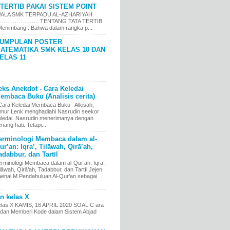
TERTIB PAKAI SISTEM POINT
LA SMK TERPADU AL-AZHARIYAH
……………….. TENTANG TATA TERTIB
nimbang : Bahwa dalam rangka p...
UMPULAN POSTER
ATEMATIKA SMK KELAS 10 DAN
ELAS 11
eks Anekdot - Cara Keledai
embaca Buku (Analisis cerita)
ara Keledai Membaca Buku Alkisah,
imur Lenk menghadiahi Nasrudin seekor
eledai. Nasrudin menerimanya dengan
nang hati. Tetapi...
erminologi Membaca dalam al-
ur’an: Iqra’, Tilāwah, Qirā’ah,
adabbur, dan Tartīl
erminologi Membaca dalam al-Qur’an: Iqra’,
lāwah, Qirā’ah, Tadabbur, dan Tartīl Jejen
aenal M Pendahuluan Al-Qur’an sebagai
an kelas X
kelas X KAMIS, 16 APRIL 2020 SOAL C ara
an Memberi Kode dalam Sistem Abjad