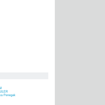
NI
ULER
ka Penegak