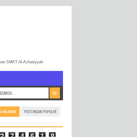
iswi SMKT Al-Azhariyyah
N HALAMAN
POSTINGAN POPULER
2
7
4
6
1
8