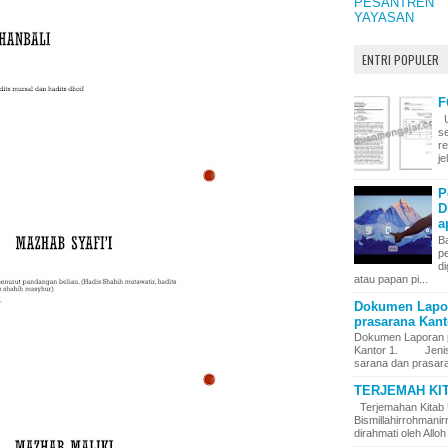
PESANTREN
YAYASAN
ENTRI POPULER
F
U
s
r
j
P
D
a
Ba
p
di
atau papan pi...
Dokumen Lapor
prasarana Kanto
Dokumen Laporan 
Kantor 1. Jenis – 
sarana dan prasara
TERJEMAH KI
Terjemahan Kitab 
Bismillahirrohman
dirahmati oleh Alloh