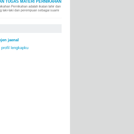
AN TUGAS MATERI PERNIKAHAN
ikahan Pernikahan adalah ikatan lahir dan
ng laki-laki dan perempuan sebagai suami
ejen jaenal
 profil lengkapku