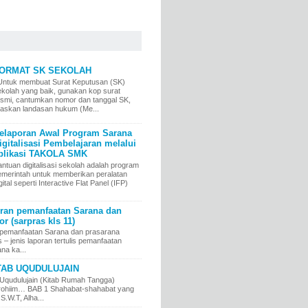
ORMAT SK SEKOLAH
ntuk membuat Surat Keputusan (SK)
ekolah yang baik, gunakan kop surat
esmi, cantumkan nomor dan tanggal SK,
elaskan landasan hukum (Me...
elaporan Awal Program Sarana
igitalisasi Pembelajaran melalui
plikasi TAKOLA SMK
ntuan digitalisasi sekolah adalah program
emerintah untuk memberikan peralatan
gital seperti Interactive Flat Panel (IFP)
an pemanfaatan Sarana dan
r (sarpras kls 11)
pemanfaatan Sarana dan prasarana
jenis laporan tertulis pemanfaatan
na ka...
TAB UQUDULUJAIN
Uqudulujain (Kitab Rumah Tangga)
irrohiim… BAB 1 Shahabat-shahabat yang
 S.W.T, Alha...