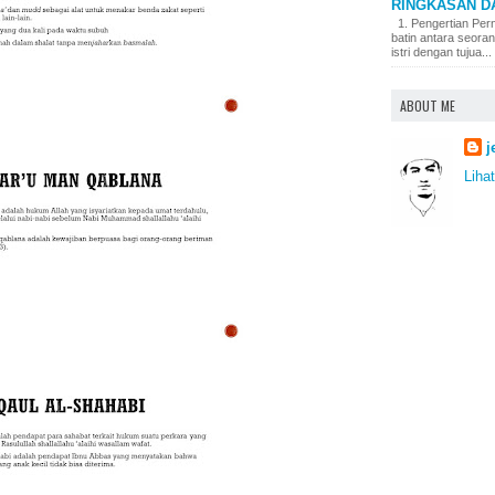
RINGKASAN D
1. Pengertian Pern
batin antara seora
istri dengan tujua...
ABOUT ME
j
Lihat