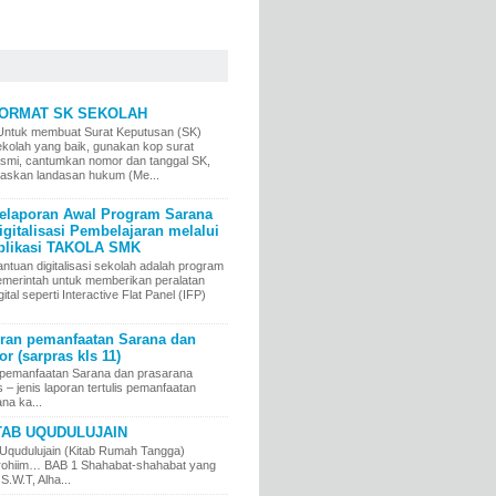
ORMAT SK SEKOLAH
ntuk membuat Surat Keputusan (SK)
ekolah yang baik, gunakan kop surat
esmi, cantumkan nomor dan tanggal SK,
elaskan landasan hukum (Me...
elaporan Awal Program Sarana
igitalisasi Pembelajaran melalui
plikasi TAKOLA SMK
ntuan digitalisasi sekolah adalah program
emerintah untuk memberikan peralatan
gital seperti Interactive Flat Panel (IFP)
an pemanfaatan Sarana dan
r (sarpras kls 11)
pemanfaatan Sarana dan prasarana
jenis laporan tertulis pemanfaatan
na ka...
TAB UQUDULUJAIN
Uqudulujain (Kitab Rumah Tangga)
irrohiim… BAB 1 Shahabat-shahabat yang
 S.W.T, Alha...