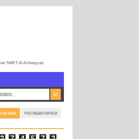
iswi SMKT Al-Azhariyyah
N HALAMAN
POSTINGAN POPULER
2
7
4
5
7
2