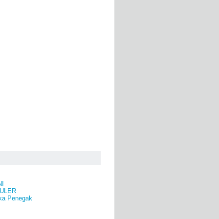
NI
ULER
ka Penegak