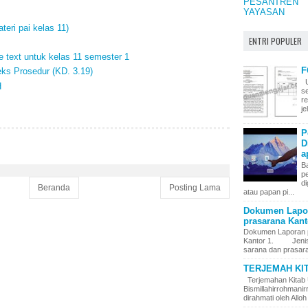
PESANTREN
YAYASAN
i pai kelas 11)
ENTRI POPULER
e text untuk kelas 11 semester 1
F
ks Prosedur (KD. 3.19)
U
H
s
r
j
P
D
a
Ba
p
di
Beranda
Posting Lama
atau papan pi...
Dokumen Lapor
prasarana Kanto
Dokumen Laporan 
Kantor 1. Jenis – 
sarana dan prasara
TERJEMAH KI
Terjemahan Kitab 
Bismillahirrohman
dirahmati oleh Alloh