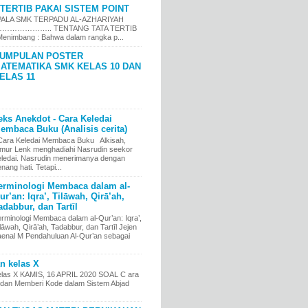
TERTIB PAKAI SISTEM POINT
LA SMK TERPADU AL-AZHARIYAH
……………….. TENTANG TATA TERTIB
nimbang : Bahwa dalam rangka p...
UMPULAN POSTER
ATEMATIKA SMK KELAS 10 DAN
ELAS 11
eks Anekdot - Cara Keledai
embaca Buku (Analisis cerita)
ara Keledai Membaca Buku Alkisah,
imur Lenk menghadiahi Nasrudin seekor
eledai. Nasrudin menerimanya dengan
nang hati. Tetapi...
erminologi Membaca dalam al-
ur’an: Iqra’, Tilāwah, Qirā’ah,
adabbur, dan Tartīl
erminologi Membaca dalam al-Qur’an: Iqra’,
lāwah, Qirā’ah, Tadabbur, dan Tartīl Jejen
aenal M Pendahuluan Al-Qur’an sebagai
an kelas X
kelas X KAMIS, 16 APRIL 2020 SOAL C ara
an Memberi Kode dalam Sistem Abjad