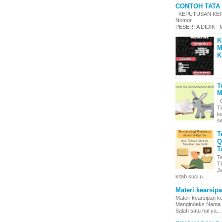
CONTOH TATA 
KEPUTUSAN KEPA
Nomor : ……………
PESERTA DIDIK Me
K
M
K
T
M
C
T
k
se
T
Q
T
T
Ti
J
kitab suci u...
Materi kearsip
Materi kearsipan 
Mengindeks Nama d
Salah satu hal ya...