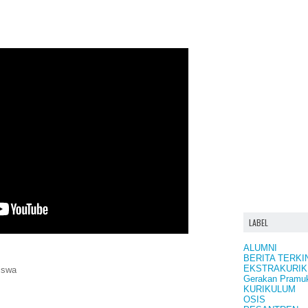
LABEL
ALUMNI
BERITA TERKI
EKSTRAKURIK
iswa
Gerakan Pramu
KURIKULUM
OSIS