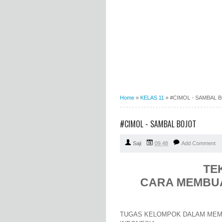
Home
»
KELAS 11
»
#CIMOL - SAMBAL 
#CIMOL - SAMBAL BOJOT
Saji
09.48
Add Comment
TE
CARA MEMBUA
TUGAS KELOMPOK DALAM MEME