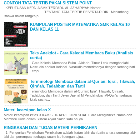
CONTOH TATA TERTIB PAKAI SISTEM POINT
KEPUTUSAN KEPALA SMK TERPADU AL-AZHARIYAH Nomor :
…………………………….. TENTANG TATA TERTIB PESERTA DIDIK Menimbang :
Bahwa dalam rangka p...
KUMPULAN POSTER MATEMATIKA SMK KELAS 10
DAN KELAS 11
Teks Anekdot - Cara Keledai Membaca Buku (Analisis
cerita)
Cara Keledai Membaca Buku Alkisah, Timur Lenk menghadiahi
Nasrudin seekor keledai. Nasrudin menerimanya dengan senang hati.
Tetapi...
Terminologi Membaca dalam al-Qur’an: Iqra’, Tilāwah,
Qirā’ah, Tadabbur, dan Tartīl
Terminologi Membaca dalam al-Qur’an: Iqra’, Tilāwah, Qirā’ah,
Tadabbur, dan Tartīl Jejen Jaenal M Pendahuluan Al-Qur’an sebagai
kitab suci u...
Materi kearsipan kelas X
Materi kearsipan kelas X KAMIS, 16 APRIL 2020 SOAL C ara Mengindeks Nama dan
Memberi Kode dalam Sistem Abjad Salah satu hal ya...
RINGKASAN DAN TUGAS MATERI PERNIKAHAN
1. Pengertian Pernikahan Pernikahan adalah ikatan lahir dan batin antara seorang laki-
laki dan perempuan sebagai suami istri dengan tujua...