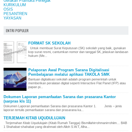
Gerakan Pramuka Penegak
KURIKULUM
OSIS
PESANTREN
YAYASAN
ENTRI POPULER
FORMAT SK SEKOLAH
Untuk membuat Surat Keputusan (SK) sekolah yang baik, gunakan
kop surat resmi, cantumkan nomor dan tanggal SK, jelaskan landasan
hukum (Me...
Pelaporan Awal Program Sarana Digitalisasi
Pembelajaran melalui aplikasi TAKOLA SMK
Bantuan digitalisasi sekolah adalah program pemerintah untuk
memberikan peralatan digital seperti Interactive Flat Panel (IFP) atau
papan pi...
Dokumen Laporan pemanfaatan Sarana dan prasarana Kantor
(sarpras kls 11)
Dokumen Laporan pemanfaatan Sarana dan prasarana Kantor 1. Jenis – jenis
laporan tertulis pemanfaatan sarana dan prasarana ka...
TERJEMAH KITAB UQUDULUJAIN
Terjemahan Kitab Uqudulujain (Kitab Rumah Tangga) Bismillahirrohmanirrohiim… BAB
1 Shahabat-shahabat yang dirahmati oleh Alloh S.W.T, Alha...