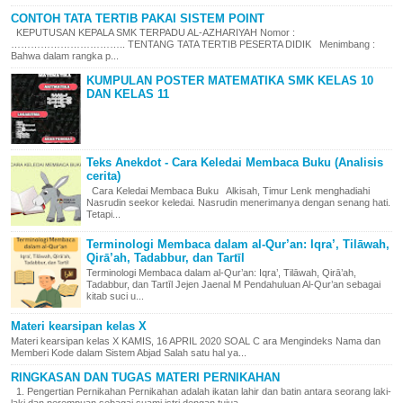
CONTOH TATA TERTIB PAKAI SISTEM POINT
KEPUTUSAN KEPALA SMK TERPADU AL-AZHARIYAH Nomor :
…………………………….. TENTANG TATA TERTIB PESERTA DIDIK Menimbang :
Bahwa dalam rangka p...
KUMPULAN POSTER MATEMATIKA SMK KELAS 10
DAN KELAS 11
Teks Anekdot - Cara Keledai Membaca Buku (Analisis
cerita)
Cara Keledai Membaca Buku Alkisah, Timur Lenk menghadiahi
Nasrudin seekor keledai. Nasrudin menerimanya dengan senang hati.
Tetapi...
Terminologi Membaca dalam al-Qur’an: Iqra’, Tilāwah,
Qirā’ah, Tadabbur, dan Tartīl
Terminologi Membaca dalam al-Qur’an: Iqra’, Tilāwah, Qirā’ah,
Tadabbur, dan Tartīl Jejen Jaenal M Pendahuluan Al-Qur’an sebagai
kitab suci u...
Materi kearsipan kelas X
Materi kearsipan kelas X KAMIS, 16 APRIL 2020 SOAL C ara Mengindeks Nama dan
Memberi Kode dalam Sistem Abjad Salah satu hal ya...
RINGKASAN DAN TUGAS MATERI PERNIKAHAN
1. Pengertian Pernikahan Pernikahan adalah ikatan lahir dan batin antara seorang laki-