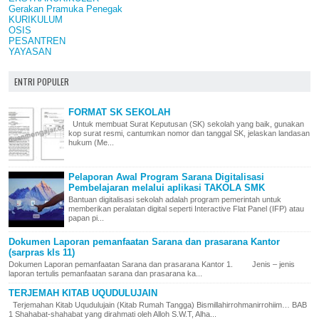
Gerakan Pramuka Penegak
KURIKULUM
OSIS
PESANTREN
YAYASAN
ENTRI POPULER
FORMAT SK SEKOLAH
Untuk membuat Surat Keputusan (SK) sekolah yang baik, gunakan
kop surat resmi, cantumkan nomor dan tanggal SK, jelaskan landasan
hukum (Me...
Pelaporan Awal Program Sarana Digitalisasi
Pembelajaran melalui aplikasi TAKOLA SMK
Bantuan digitalisasi sekolah adalah program pemerintah untuk
memberikan peralatan digital seperti Interactive Flat Panel (IFP) atau
papan pi...
Dokumen Laporan pemanfaatan Sarana dan prasarana Kantor
(sarpras kls 11)
Dokumen Laporan pemanfaatan Sarana dan prasarana Kantor 1. Jenis – jenis
laporan tertulis pemanfaatan sarana dan prasarana ka...
TERJEMAH KITAB UQUDULUJAIN
Terjemahan Kitab Uqudulujain (Kitab Rumah Tangga) Bismillahirrohmanirrohiim… BAB
1 Shahabat-shahabat yang dirahmati oleh Alloh S.W.T, Alha...