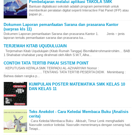
Pembelajaran melalui aplikasi TAKOLA SMK
Bantuan digitalisasi sekolah adalah program pemerintah untuk
memberikan peralatan digital seperti Interactive Flat Panel (IFP) atau
papan pi...
Dokumen Laporan pemanfaatan Sarana dan prasarana Kantor
(sarpras kls 11)
Dokumen Laporan pemanfaatan Sarana dan prasarana Kantor 1. Jenis – jenis
laporan tertulis pemanfaatan sarana dan prasarana ka...
TERJEMAH KITAB UQUDULUJAIN
Terjemahan Kitab Uqudulujain (Kitab Rumah Tangga) Bismillahirrohmanirrohiim… BAB
1 Shahabat-shahabat yang dirahmati oleh Alloh S.W.T, Alha...
CONTOH TATA TERTIB PAKAI SISTEM POINT
KEPUTUSAN KEPALA SMK TERPADU AL-AZHARIYAH Nomor :
…………………………….. TENTANG TATA TERTIB PESERTA DIDIK Menimbang :
Bahwa dalam rangka p...
KUMPULAN POSTER MATEMATIKA SMK KELAS 10
DAN KELAS 11
Teks Anekdot - Cara Keledai Membaca Buku (Analisis
cerita)
Cara Keledai Membaca Buku Alkisah, Timur Lenk menghadiahi
Nasrudin seekor keledai. Nasrudin menerimanya dengan senang hati.
Tetapi...