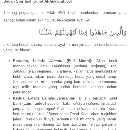
Bedah Spiritual (Surat Al-Ankabut: 69)
Tentang perjuangan ini, Allah SWT telah memberikan rumusan yang
sangat indah dalam akhir Surat Al-Ankabut ayat 69:
وَالَّذِينَ جَاهَدُوا فِينَا لَنَهْدِيَنَّهُمْ سُبُلَنَا
Jika kita bedah secara bahasa, ayat ini menyimpan rahasia kesuksesan
yang luar biasa:
Pertama, Lafadz
Jahadu
(Fi’il Madhi):
Allah tidak
menggunakan kata
Yujahiduna
(sedang berjuang), tapi
Jahadu
(telah berjuang). Ini artinya, kalian harus menunjukkan
bukti nyata, rekam jejak, dan kerja keras yang sudah teruji.
Sukses bukan milik mereka yang baru sekadar berencana,
tapi milik mereka yang sudah berpeluh keringat dalam
perjuangan.
Kedua, Lafadz
Lanahdiyannahum
:
Di sini terdapat huruf
Lam (Lam Taukid)
sebelum kata
nahdiyannahum
. Ini adalah
janji yang sangat tegas! Allah tidak sekadar berkata "Kami
beri petunjuk", tapi "Benar-benar Pasti Kami akan tunjukkan
jalan". Meskipun fiilnya berbentuk fiil mudhore yang berarti
masa yang akan daaing tapi lam taukid ini menjadi penjamin
bahwa Allah menjamin hidayah dan kemudahan bagi kalian