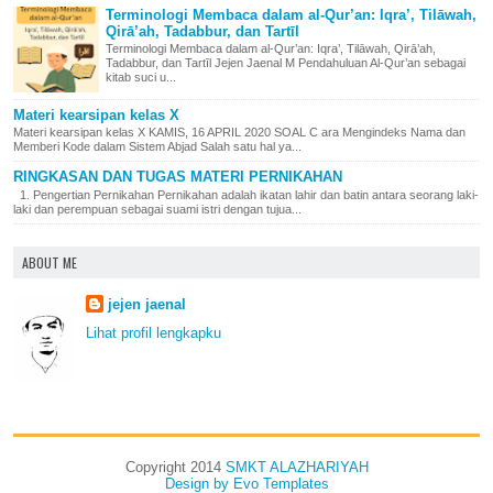
Terminologi Membaca dalam al-Qur’an: Iqra’, Tilāwah,
Qirā’ah, Tadabbur, dan Tartīl
Terminologi Membaca dalam al-Qur’an: Iqra’, Tilāwah, Qirā’ah,
Tadabbur, dan Tartīl Jejen Jaenal M Pendahuluan Al-Qur’an sebagai
kitab suci u...
Materi kearsipan kelas X
Materi kearsipan kelas X KAMIS, 16 APRIL 2020 SOAL C ara Mengindeks Nama dan
Memberi Kode dalam Sistem Abjad Salah satu hal ya...
RINGKASAN DAN TUGAS MATERI PERNIKAHAN
1. Pengertian Pernikahan Pernikahan adalah ikatan lahir dan batin antara seorang laki-
laki dan perempuan sebagai suami istri dengan tujua...
ABOUT ME
jejen jaenal
Lihat profil lengkapku
Copyright 2014
SMKT ALAZHARIYAH
Design by
Evo Templates