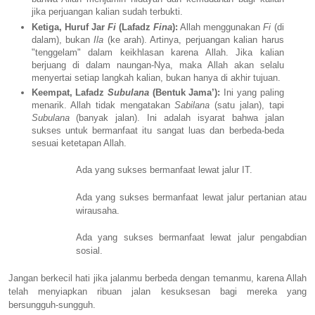
jika perjuangan kalian sudah terbukti.
Ketiga, Huruf Jar
Fi
(Lafadz
Fina
):
Allah menggunakan
Fi
(di
dalam), bukan
Ila
(ke arah). Artinya, perjuangan kalian harus
"tenggelam" dalam keikhlasan karena Allah. Jika kalian
berjuang di dalam naungan-Nya, maka Allah akan selalu
menyertai setiap langkah kalian, bukan hanya di akhir tujuan.
Keempat, Lafadz
Subulana
(Bentuk Jama’):
Ini yang paling
menarik. Allah tidak mengatakan
Sabilana
(satu jalan), tapi
Subulana
(banyak jalan). Ini adalah isyarat bahwa jalan
sukses untuk bermanfaat itu sangat luas dan berbeda-beda
sesuai ketetapan Allah.
Ada yang sukses bermanfaat lewat jalur IT.
Ada yang sukses bermanfaat lewat jalur pertanian atau
wirausaha.
Ada yang sukses bermanfaat lewat jalur pengabdian
sosial.
Jangan berkecil hati jika jalanmu berbeda dengan temanmu, karena Allah
telah menyiapkan ribuan jalan kesuksesan bagi mereka yang
bersungguh-sungguh.