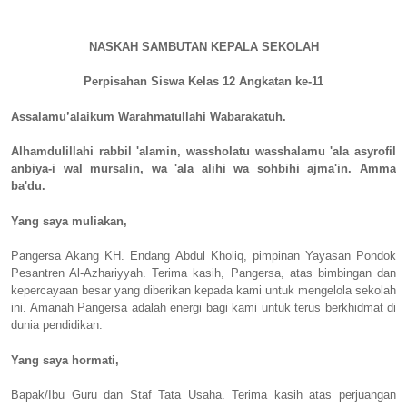
NASKAH SAMBUTAN KEPALA SEKOLAH
Perpisahan Siswa Kelas 12 Angkatan ke-11
Assalamu’alaikum Warahmatullahi Wabarakatuh.
Alhamdulillahi rabbil 'alamin, wassholatu wasshalamu 'ala asyrofil
anbiya-i wal mursalin, wa 'ala alihi wa sohbihi ajma'in. Amma
ba'du.
Yang saya muliakan,
Pangersa Akang KH. Endang Abdul Kholiq, pimpinan Yayasan Pondok
Pesantren Al-Azhariyyah. Terima kasih, Pangersa, atas bimbingan dan
kepercayaan besar yang diberikan kepada kami untuk mengelola sekolah
ini. Amanah Pangersa adalah energi bagi kami untuk terus berkhidmat di
dunia pendidikan.
Yang saya hormati,
Bapak/Ibu Guru dan Staf Tata Usaha. Terima kasih atas perjuangan