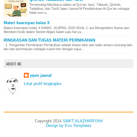
Terminologi Membaca dalam al-Qur’an: Iqra’, Tilāwah, Qirā’ah,
Tadabbur, dan Tartīl Jejen Jaenal M Pendahuluan Al-Qur’an sebagai
kitab suci u...
Materi kearsipan kelas X
Materi kearsipan kelas X KAMIS, 16 APRIL 2020 SOAL C ara Mengindeks Nama dan
Memberi Kode dalam Sistem Abjad Salah satu hal ya...
RINGKASAN DAN TUGAS MATERI PERNIKAHAN
1. Pengertian Pernikahan Pernikahan adalah ikatan lahir dan batin antara seorang laki-
laki dan perempuan sebagai suami istri dengan tujua...
ABOUT ME
jejen jaenal
Lihat profil lengkapku
Copyright 2014
SMKT ALAZHARIYAH
Design by
Evo Templates