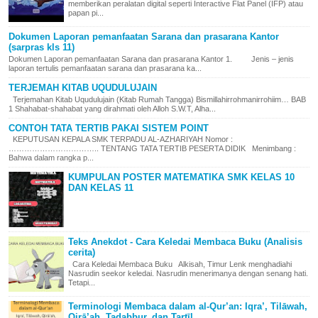
memberikan peralatan digital seperti Interactive Flat Panel (IFP) atau
papan pi...
Dokumen Laporan pemanfaatan Sarana dan prasarana Kantor
(sarpras kls 11)
Dokumen Laporan pemanfaatan Sarana dan prasarana Kantor 1. Jenis – jenis
laporan tertulis pemanfaatan sarana dan prasarana ka...
TERJEMAH KITAB UQUDULUJAIN
Terjemahan Kitab Uqudulujain (Kitab Rumah Tangga) Bismillahirrohmanirrohiim… BAB
1 Shahabat-shahabat yang dirahmati oleh Alloh S.W.T, Alha...
CONTOH TATA TERTIB PAKAI SISTEM POINT
KEPUTUSAN KEPALA SMK TERPADU AL-AZHARIYAH Nomor :
…………………………….. TENTANG TATA TERTIB PESERTA DIDIK Menimbang :
Bahwa dalam rangka p...
KUMPULAN POSTER MATEMATIKA SMK KELAS 10
DAN KELAS 11
Teks Anekdot - Cara Keledai Membaca Buku (Analisis
cerita)
Cara Keledai Membaca Buku Alkisah, Timur Lenk menghadiahi
Nasrudin seekor keledai. Nasrudin menerimanya dengan senang hati.
Tetapi...
Terminologi Membaca dalam al-Qur’an: Iqra’, Tilāwah,
Qirā’ah, Tadabbur, dan Tartīl