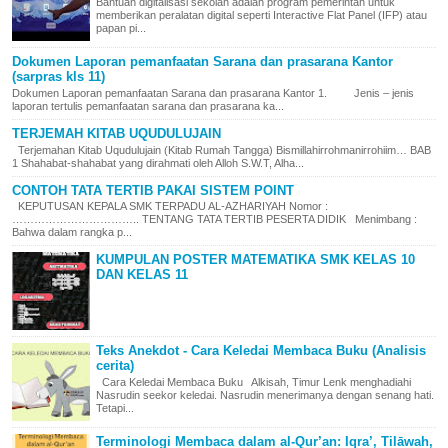
Bantuan digitalisasi sekolah adalah program pemerintah untuk
memberikan peralatan digital seperti Interactive Flat Panel (IFP) atau
papan pi...
Dokumen Laporan pemanfaatan Sarana dan prasarana Kantor
(sarpras kls 11)
Dokumen Laporan pemanfaatan Sarana dan prasarana Kantor 1. Jenis – jenis
laporan tertulis pemanfaatan sarana dan prasarana ka...
TERJEMAH KITAB UQUDULUJAIN
Terjemahan Kitab Uqudulujain (Kitab Rumah Tangga) Bismillahirrohmanirrohiim… BAB
1 Shahabat-shahabat yang dirahmati oleh Alloh S.W.T, Alha...
CONTOH TATA TERTIB PAKAI SISTEM POINT
KEPUTUSAN KEPALA SMK TERPADU AL-AZHARIYAH Nomor :
…………………………….. TENTANG TATA TERTIB PESERTA DIDIK Menimbang :
Bahwa dalam rangka p...
KUMPULAN POSTER MATEMATIKA SMK KELAS 10
DAN KELAS 11
Teks Anekdot - Cara Keledai Membaca Buku (Analisis
cerita)
Cara Keledai Membaca Buku Alkisah, Timur Lenk menghadiahi
Nasrudin seekor keledai. Nasrudin menerimanya dengan senang hati.
Tetapi...
Terminologi Membaca dalam al-Qur’an: Iqra’, Tilāwah,