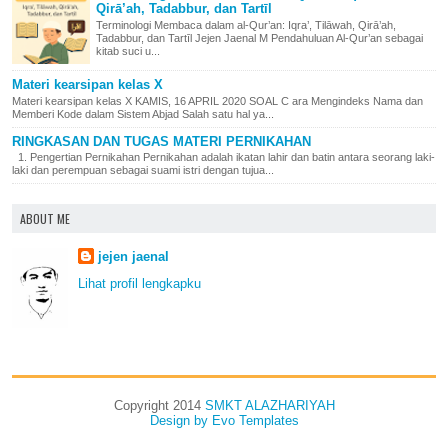
Qirā’ah, Tadabbur, dan Tartīl
Terminologi Membaca dalam al-Qur’an: Iqra’, Tilāwah, Qirā’ah,
Tadabbur, dan Tartīl Jejen Jaenal M Pendahuluan Al-Qur’an sebagai
kitab suci u...
Materi kearsipan kelas X
Materi kearsipan kelas X KAMIS, 16 APRIL 2020 SOAL C ara Mengindeks Nama dan
Memberi Kode dalam Sistem Abjad Salah satu hal ya...
RINGKASAN DAN TUGAS MATERI PERNIKAHAN
1. Pengertian Pernikahan Pernikahan adalah ikatan lahir dan batin antara seorang laki-
laki dan perempuan sebagai suami istri dengan tujua...
ABOUT ME
jejen jaenal
Lihat profil lengkapku
Copyright 2014
SMKT ALAZHARIYAH
Design by
Evo Templates