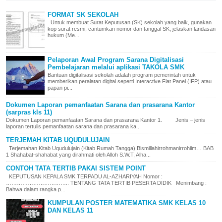
FORMAT SK SEKOLAH
Untuk membuat Surat Keputusan (SK) sekolah yang baik, gunakan
kop surat resmi, cantumkan nomor dan tanggal SK, jelaskan landasan
hukum (Me...
Pelaporan Awal Program Sarana Digitalisasi
Pembelajaran melalui aplikasi TAKOLA SMK
Bantuan digitalisasi sekolah adalah program pemerintah untuk
memberikan peralatan digital seperti Interactive Flat Panel (IFP) atau
papan pi...
Dokumen Laporan pemanfaatan Sarana dan prasarana Kantor
(sarpras kls 11)
Dokumen Laporan pemanfaatan Sarana dan prasarana Kantor 1. Jenis – jenis
laporan tertulis pemanfaatan sarana dan prasarana ka...
TERJEMAH KITAB UQUDULUJAIN
Terjemahan Kitab Uqudulujain (Kitab Rumah Tangga) Bismillahirrohmanirrohiim… BAB
1 Shahabat-shahabat yang dirahmati oleh Alloh S.W.T, Alha...
CONTOH TATA TERTIB PAKAI SISTEM POINT
KEPUTUSAN KEPALA SMK TERPADU AL-AZHARIYAH Nomor :
…………………………….. TENTANG TATA TERTIB PESERTA DIDIK Menimbang :
Bahwa dalam rangka p...
KUMPULAN POSTER MATEMATIKA SMK KELAS 10
DAN KELAS 11