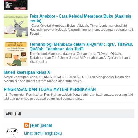
Teks Anekdot - Cara Keledai Membaca Buku (Analisis
cerita)
Cara Keledai Membaca Buku Alkisah, Timur Lenk menghadiahi
Nasrudin seekor keledai. Nasrudin menerimanya dengan senang hati.
Tetapi...
Terminologi Membaca dalam al-Qur’an: Iqra’, Tilāwah,
Qirā’ah, Tadabbur, dan Tartīl
Terminologi Membaca dalam al-Qur’an: Iqra’, Tilāwah, Qirā’ah,
Tadabbur, dan Tartīl Jejen Jaenal M Pendahuluan Al-Qur’an sebagai
kitab suci u...
Materi kearsipan kelas X
Materi kearsipan kelas X KAMIS, 16 APRIL 2020 SOAL C ara Mengindeks Nama dan
Memberi Kode dalam Sistem Abjad Salah satu hal ya...
RINGKASAN DAN TUGAS MATERI PERNIKAHAN
1. Pengertian Pernikahan Pernikahan adalah ikatan lahir dan batin antara seorang laki-
laki dan perempuan sebagai suami istri dengan tujua...
ABOUT ME
jejen jaenal
Lihat profil lengkapku