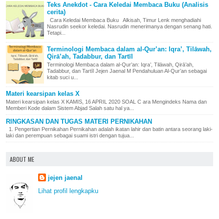
Teks Anekdot - Cara Keledai Membaca Buku (Analisis
cerita)
Cara Keledai Membaca Buku Alkisah, Timur Lenk menghadiahi
Nasrudin seekor keledai. Nasrudin menerimanya dengan senang hati.
Tetapi...
Terminologi Membaca dalam al-Qur’an: Iqra’, Tilāwah,
Qirā’ah, Tadabbur, dan Tartīl
Terminologi Membaca dalam al-Qur’an: Iqra’, Tilāwah, Qirā’ah,
Tadabbur, dan Tartīl Jejen Jaenal M Pendahuluan Al-Qur’an sebagai
kitab suci u...
Materi kearsipan kelas X
Materi kearsipan kelas X KAMIS, 16 APRIL 2020 SOAL C ara Mengindeks Nama dan
Memberi Kode dalam Sistem Abjad Salah satu hal ya...
RINGKASAN DAN TUGAS MATERI PERNIKAHAN
1. Pengertian Pernikahan Pernikahan adalah ikatan lahir dan batin antara seorang laki-
laki dan perempuan sebagai suami istri dengan tujua...
ABOUT ME
jejen jaenal
Lihat profil lengkapku