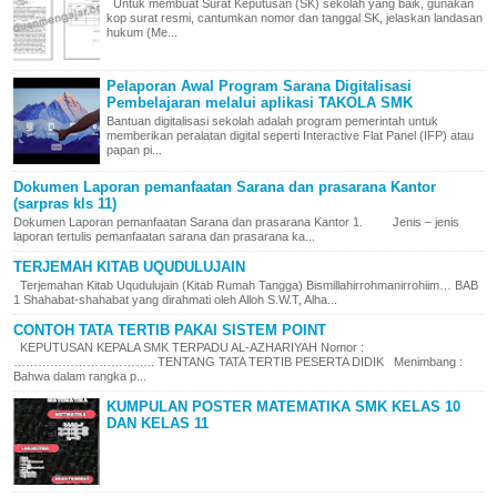
Untuk membuat Surat Keputusan (SK) sekolah yang baik, gunakan
kop surat resmi, cantumkan nomor dan tanggal SK, jelaskan landasan
hukum (Me...
Pelaporan Awal Program Sarana Digitalisasi
Pembelajaran melalui aplikasi TAKOLA SMK
Bantuan digitalisasi sekolah adalah program pemerintah untuk
memberikan peralatan digital seperti Interactive Flat Panel (IFP) atau
papan pi...
Dokumen Laporan pemanfaatan Sarana dan prasarana Kantor
(sarpras kls 11)
Dokumen Laporan pemanfaatan Sarana dan prasarana Kantor 1. Jenis – jenis
laporan tertulis pemanfaatan sarana dan prasarana ka...
TERJEMAH KITAB UQUDULUJAIN
Terjemahan Kitab Uqudulujain (Kitab Rumah Tangga) Bismillahirrohmanirrohiim… BAB
1 Shahabat-shahabat yang dirahmati oleh Alloh S.W.T, Alha...
CONTOH TATA TERTIB PAKAI SISTEM POINT
KEPUTUSAN KEPALA SMK TERPADU AL-AZHARIYAH Nomor :
…………………………….. TENTANG TATA TERTIB PESERTA DIDIK Menimbang :
Bahwa dalam rangka p...
KUMPULAN POSTER MATEMATIKA SMK KELAS 10
DAN KELAS 11