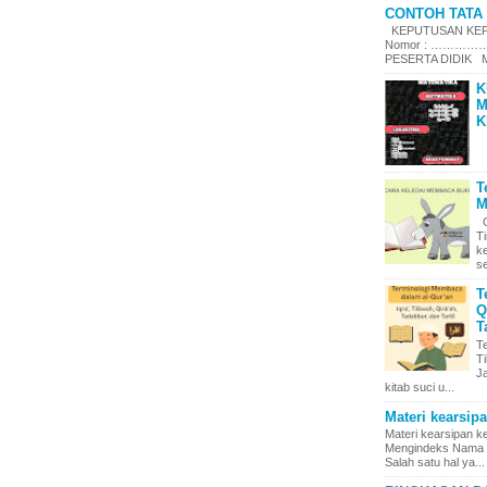
CONTOH TATA 
KEPUTUSAN KEPA
Nomor : ……………
PESERTA DIDIK Me
K
M
K
T
M
C
T
k
se
T
Q
T
T
Ti
J
kitab suci u...
Materi kearsip
Materi kearsipan 
Mengindeks Nama d
Salah satu hal ya...