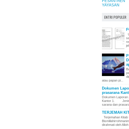
PESANTREN
YAYASAN
ENTRI POPULER
F
U
s
r
j
P
D
a
Ba
p
di
atau papan pi...
Dokumen Lapor
prasarana Kanto
Dokumen Laporan 
Kantor 1. Jenis – 
sarana dan prasara
TERJEMAH KI
Terjemahan Kitab 
Bismillahirrohman
dirahmati oleh Alloh