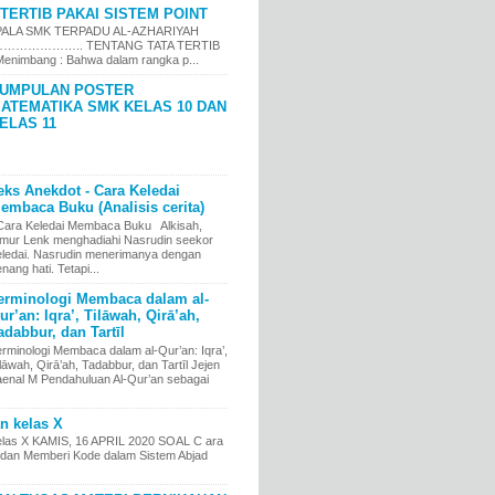
TERTIB PAKAI SISTEM POINT
LA SMK TERPADU AL-AZHARIYAH
……………….. TENTANG TATA TERTIB
nimbang : Bahwa dalam rangka p...
UMPULAN POSTER
ATEMATIKA SMK KELAS 10 DAN
ELAS 11
eks Anekdot - Cara Keledai
embaca Buku (Analisis cerita)
ara Keledai Membaca Buku Alkisah,
imur Lenk menghadiahi Nasrudin seekor
eledai. Nasrudin menerimanya dengan
nang hati. Tetapi...
erminologi Membaca dalam al-
ur’an: Iqra’, Tilāwah, Qirā’ah,
adabbur, dan Tartīl
erminologi Membaca dalam al-Qur’an: Iqra’,
lāwah, Qirā’ah, Tadabbur, dan Tartīl Jejen
aenal M Pendahuluan Al-Qur’an sebagai
an kelas X
kelas X KAMIS, 16 APRIL 2020 SOAL C ara
an Memberi Kode dalam Sistem Abjad