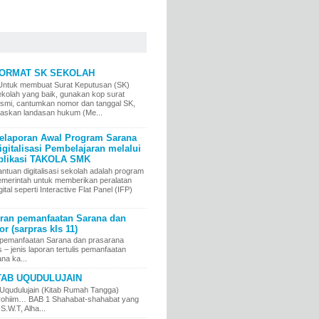
ORMAT SK SEKOLAH
ntuk membuat Surat Keputusan (SK)
ekolah yang baik, gunakan kop surat
esmi, cantumkan nomor dan tanggal SK,
elaskan landasan hukum (Me...
elaporan Awal Program Sarana
igitalisasi Pembelajaran melalui
plikasi TAKOLA SMK
ntuan digitalisasi sekolah adalah program
emerintah untuk memberikan peralatan
gital seperti Interactive Flat Panel (IFP)
an pemanfaatan Sarana dan
r (sarpras kls 11)
pemanfaatan Sarana dan prasarana
jenis laporan tertulis pemanfaatan
na ka...
TAB UQUDULUJAIN
Uqudulujain (Kitab Rumah Tangga)
irrohiim… BAB 1 Shahabat-shahabat yang
 S.W.T, Alha...