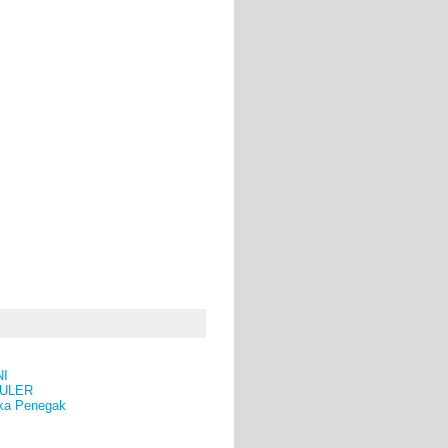
NI
ULER
ka Penegak