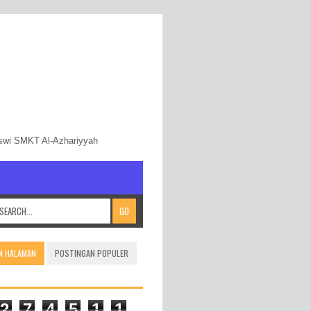
iswi SMKT Al-Azhariyyah
N HALAMAN
POSTINGAN POPULER
2
7
4
5
1
1