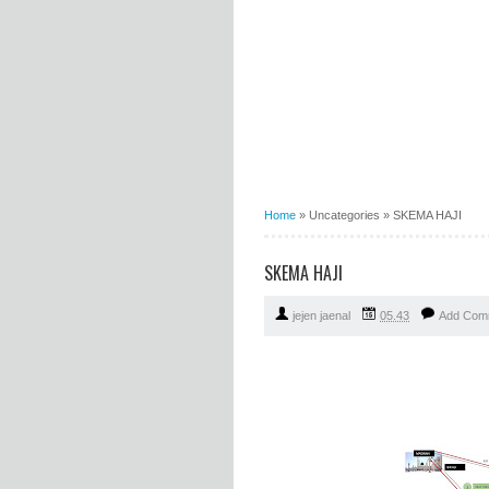
Home
»
Uncategories
»
SKEMA HAJI
SKEMA HAJI
jejen jaenal
05.43
Add Com