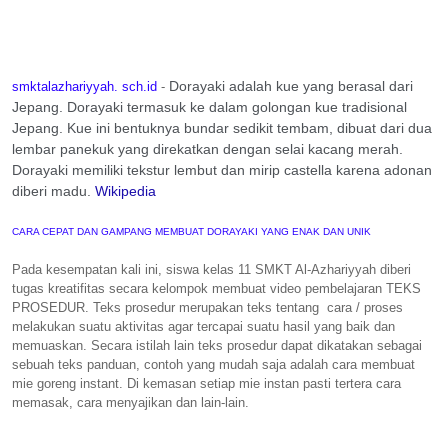
Dorayaki adalah kue yang berasal dari
smktalazhariyyah. sch.id
-
Jepang. Dorayaki termasuk ke dalam golongan kue tradisional
Jepang. Kue ini bentuknya bundar sedikit tembam, dibuat dari dua
lembar panekuk yang direkatkan dengan selai kacang merah.
Dorayaki memiliki tekstur lembut dan mirip castella karena adonan
diberi madu.
Wikipedia
CARA CEPAT DAN GAMPANG MEMBUAT DORAYAKI YANG ENAK DAN UNIK
Pada kesempatan kali ini, siswa kelas 11 SMKT Al-Azhariyyah diberi
tugas kreatifitas secara kelompok membuat video pembelajaran TEKS
PROSEDUR. Teks prosedur merupakan teks tentang cara / proses
melakukan suatu aktivitas agar tercapai suatu hasil yang baik dan
memuaskan. Secara istilah lain teks prosedur dapat dikatakan sebagai
sebuah teks panduan, contoh yang mudah saja adalah cara membuat
mie goreng instant. Di kemasan setiap mie instan pasti tertera cara
memasak, cara menyajikan dan lain-lain.