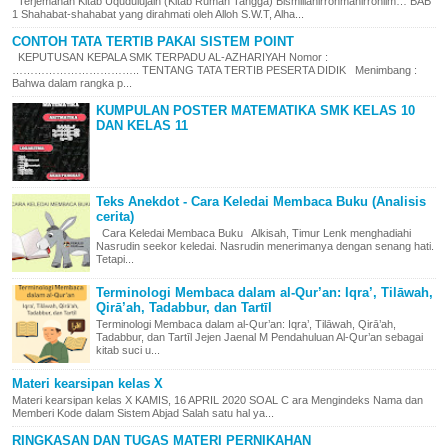
Terjemahan Kitab Uqudulujain (Kitab Rumah Tangga) Bismillahirrohmanirrohiim… BAB
1 Shahabat-shahabat yang dirahmati oleh Alloh S.W.T, Alha...
CONTOH TATA TERTIB PAKAI SISTEM POINT
KEPUTUSAN KEPALA SMK TERPADU AL-AZHARIYAH Nomor :
…………………………….. TENTANG TATA TERTIB PESERTA DIDIK Menimbang :
Bahwa dalam rangka p...
KUMPULAN POSTER MATEMATIKA SMK KELAS 10
DAN KELAS 11
Teks Anekdot - Cara Keledai Membaca Buku (Analisis
cerita)
Cara Keledai Membaca Buku Alkisah, Timur Lenk menghadiahi
Nasrudin seekor keledai. Nasrudin menerimanya dengan senang hati.
Tetapi...
Terminologi Membaca dalam al-Qur’an: Iqra’, Tilāwah,
Qirā’ah, Tadabbur, dan Tartīl
Terminologi Membaca dalam al-Qur’an: Iqra’, Tilāwah, Qirā’ah,
Tadabbur, dan Tartīl Jejen Jaenal M Pendahuluan Al-Qur’an sebagai
kitab suci u...
Materi kearsipan kelas X
Materi kearsipan kelas X KAMIS, 16 APRIL 2020 SOAL C ara Mengindeks Nama dan
Memberi Kode dalam Sistem Abjad Salah satu hal ya...
RINGKASAN DAN TUGAS MATERI PERNIKAHAN