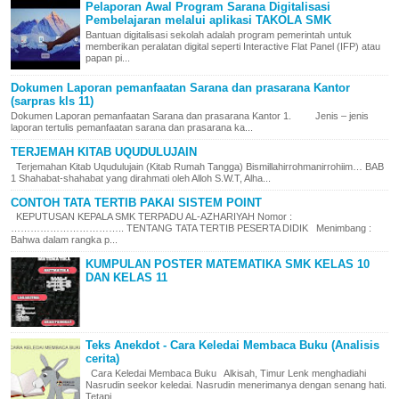
Pelaporan Awal Program Sarana Digitalisasi
Pembelajaran melalui aplikasi TAKOLA SMK
Bantuan digitalisasi sekolah adalah program pemerintah untuk
memberikan peralatan digital seperti Interactive Flat Panel (IFP) atau
papan pi...
Dokumen Laporan pemanfaatan Sarana dan prasarana Kantor
(sarpras kls 11)
Dokumen Laporan pemanfaatan Sarana dan prasarana Kantor 1. Jenis – jenis
laporan tertulis pemanfaatan sarana dan prasarana ka...
TERJEMAH KITAB UQUDULUJAIN
Terjemahan Kitab Uqudulujain (Kitab Rumah Tangga) Bismillahirrohmanirrohiim… BAB
1 Shahabat-shahabat yang dirahmati oleh Alloh S.W.T, Alha...
CONTOH TATA TERTIB PAKAI SISTEM POINT
KEPUTUSAN KEPALA SMK TERPADU AL-AZHARIYAH Nomor :
…………………………….. TENTANG TATA TERTIB PESERTA DIDIK Menimbang :
Bahwa dalam rangka p...
KUMPULAN POSTER MATEMATIKA SMK KELAS 10
DAN KELAS 11
Teks Anekdot - Cara Keledai Membaca Buku (Analisis
cerita)
Cara Keledai Membaca Buku Alkisah, Timur Lenk menghadiahi
Nasrudin seekor keledai. Nasrudin menerimanya dengan senang hati.
Tetapi...