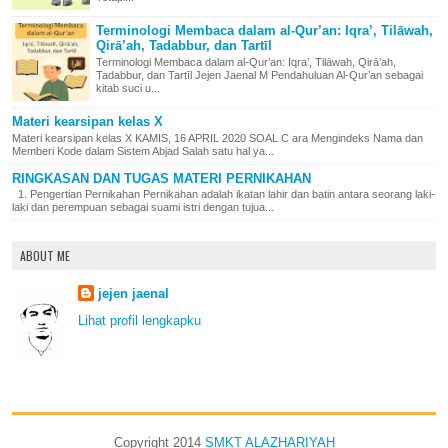
Terminologi Membaca dalam al-Qur’an: Iqra’, Tilāwah,
Qirā’ah, Tadabbur, dan Tartīl
Terminologi Membaca dalam al-Qur’an: Iqra’, Tilāwah, Qirā’ah,
Tadabbur, dan Tartīl Jejen Jaenal M Pendahuluan Al-Qur’an sebagai
kitab suci u...
Materi kearsipan kelas X
Materi kearsipan kelas X KAMIS, 16 APRIL 2020 SOAL C ara Mengindeks Nama dan
Memberi Kode dalam Sistem Abjad Salah satu hal ya...
RINGKASAN DAN TUGAS MATERI PERNIKAHAN
1. Pengertian Pernikahan Pernikahan adalah ikatan lahir dan batin antara seorang laki-
laki dan perempuan sebagai suami istri dengan tujua...
ABOUT ME
jejen jaenal
Lihat profil lengkapku
Copyright 2014
SMKT ALAZHARIYAH