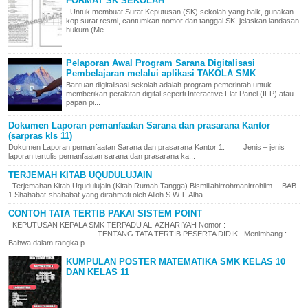
FORMAT SK SEKOLAH
Untuk membuat Surat Keputusan (SK) sekolah yang baik, gunakan
kop surat resmi, cantumkan nomor dan tanggal SK, jelaskan landasan
hukum (Me...
Pelaporan Awal Program Sarana Digitalisasi
Pembelajaran melalui aplikasi TAKOLA SMK
Bantuan digitalisasi sekolah adalah program pemerintah untuk
memberikan peralatan digital seperti Interactive Flat Panel (IFP) atau
papan pi...
Dokumen Laporan pemanfaatan Sarana dan prasarana Kantor
(sarpras kls 11)
Dokumen Laporan pemanfaatan Sarana dan prasarana Kantor 1. Jenis – jenis
laporan tertulis pemanfaatan sarana dan prasarana ka...
TERJEMAH KITAB UQUDULUJAIN
Terjemahan Kitab Uqudulujain (Kitab Rumah Tangga) Bismillahirrohmanirrohiim… BAB
1 Shahabat-shahabat yang dirahmati oleh Alloh S.W.T, Alha...
CONTOH TATA TERTIB PAKAI SISTEM POINT
KEPUTUSAN KEPALA SMK TERPADU AL-AZHARIYAH Nomor :
…………………………….. TENTANG TATA TERTIB PESERTA DIDIK Menimbang :
Bahwa dalam rangka p...
KUMPULAN POSTER MATEMATIKA SMK KELAS 10
DAN KELAS 11