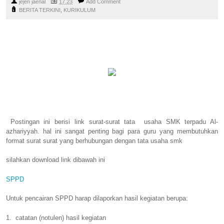
jejen jaenal
17.23
Add Comment
BERITA TERKINI
,
KURIKULUM
Postingan ini berisi link surat-surat tata usaha SMK terpadu Al-
azhariyyah. hal ini sangat penting bagi para guru yang membutuhkan
format surat surat yang berhubungan dengan tata usaha smk
silahkan download link dibawah ini
SPPD
Untuk pencairan SPPD harap dilaporkan hasil kegiatan berupa:
1. catatan (notulen) hasil kegiatan