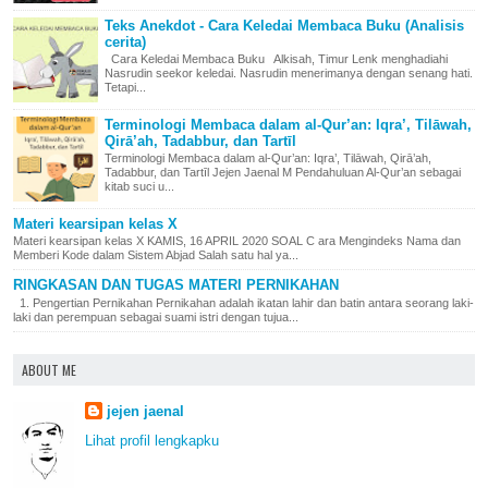
Teks Anekdot - Cara Keledai Membaca Buku (Analisis
cerita)
Cara Keledai Membaca Buku Alkisah, Timur Lenk menghadiahi
Nasrudin seekor keledai. Nasrudin menerimanya dengan senang hati.
Tetapi...
Terminologi Membaca dalam al-Qur’an: Iqra’, Tilāwah,
Qirā’ah, Tadabbur, dan Tartīl
Terminologi Membaca dalam al-Qur’an: Iqra’, Tilāwah, Qirā’ah,
Tadabbur, dan Tartīl Jejen Jaenal M Pendahuluan Al-Qur’an sebagai
kitab suci u...
Materi kearsipan kelas X
Materi kearsipan kelas X KAMIS, 16 APRIL 2020 SOAL C ara Mengindeks Nama dan
Memberi Kode dalam Sistem Abjad Salah satu hal ya...
RINGKASAN DAN TUGAS MATERI PERNIKAHAN
1. Pengertian Pernikahan Pernikahan adalah ikatan lahir dan batin antara seorang laki-
laki dan perempuan sebagai suami istri dengan tujua...
ABOUT ME
jejen jaenal
Lihat profil lengkapku