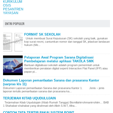
KURIKULUM
OSIS
PESANTREN
YAYASAN
ENTRI POPULER
FORMAT SK SEKOLAH
Untuk membuat Surat Keputusan (SK) sekolah yang baik, gunakan
kop surat resmi, cantumkan nomor dan tanggal SK, jelaskan landasan
hukum (Me...
Pelaporan Awal Program Sarana Digitalisasi
Pembelajaran melalui aplikasi TAKOLA SMK
Bantuan digitalisasi sekolah adalah program pemerintah untuk
memberikan peralatan digital seperti Interactive Flat Panel (IFP) atau
papan pi...
Dokumen Laporan pemanfaatan Sarana dan prasarana Kantor
(sarpras kls 11)
Dokumen Laporan pemanfaatan Sarana dan prasarana Kantor 1. Jenis – jenis
laporan tertulis pemanfaatan sarana dan prasarana ka...
TERJEMAH KITAB UQUDULUJAIN
Terjemahan Kitab Uqudulujain (Kitab Rumah Tangga) Bismillahirrohmanirrohiim… BAB
1 Shahabat-shahabat yang dirahmati oleh Alloh S.W.T, Alha...
CONTOH TATA TERTIB PAKAI SISTEM POINT