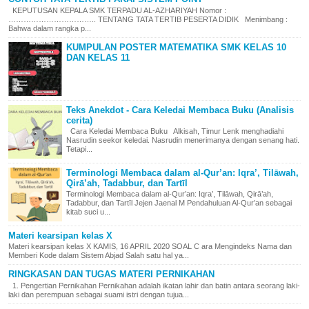
KEPUTUSAN KEPALA SMK TERPADU AL-AZHARIYAH Nomor :
…………………………….. TENTANG TATA TERTIB PESERTA DIDIK Menimbang :
Bahwa dalam rangka p...
KUMPULAN POSTER MATEMATIKA SMK KELAS 10
DAN KELAS 11
Teks Anekdot - Cara Keledai Membaca Buku (Analisis
cerita)
Cara Keledai Membaca Buku Alkisah, Timur Lenk menghadiahi
Nasrudin seekor keledai. Nasrudin menerimanya dengan senang hati.
Tetapi...
Terminologi Membaca dalam al-Qur’an: Iqra’, Tilāwah,
Qirā’ah, Tadabbur, dan Tartīl
Terminologi Membaca dalam al-Qur’an: Iqra’, Tilāwah, Qirā’ah,
Tadabbur, dan Tartīl Jejen Jaenal M Pendahuluan Al-Qur’an sebagai
kitab suci u...
Materi kearsipan kelas X
Materi kearsipan kelas X KAMIS, 16 APRIL 2020 SOAL C ara Mengindeks Nama dan
Memberi Kode dalam Sistem Abjad Salah satu hal ya...
RINGKASAN DAN TUGAS MATERI PERNIKAHAN
1. Pengertian Pernikahan Pernikahan adalah ikatan lahir dan batin antara seorang laki-
laki dan perempuan sebagai suami istri dengan tujua...