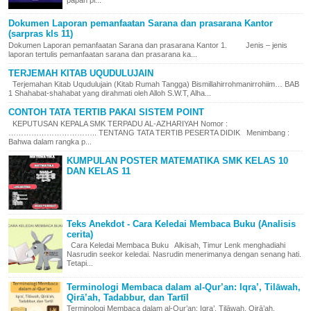
Dokumen Laporan pemanfaatan Sarana dan prasarana Kantor
(sarpras kls 11)
Dokumen Laporan pemanfaatan Sarana dan prasarana Kantor 1. Jenis – jenis
laporan tertulis pemanfaatan sarana dan prasarana ka...
TERJEMAH KITAB UQUDULUJAIN
Terjemahan Kitab Uqudulujain (Kitab Rumah Tangga) Bismillahirrohmanirrohiim… BAB
1 Shahabat-shahabat yang dirahmati oleh Alloh S.W.T, Alha...
CONTOH TATA TERTIB PAKAI SISTEM POINT
KEPUTUSAN KEPALA SMK TERPADU AL-AZHARIYAH Nomor :
…………………………….. TENTANG TATA TERTIB PESERTA DIDIK Menimbang :
Bahwa dalam rangka p...
KUMPULAN POSTER MATEMATIKA SMK KELAS 10
DAN KELAS 11
Teks Anekdot - Cara Keledai Membaca Buku (Analisis
cerita)
Cara Keledai Membaca Buku Alkisah, Timur Lenk menghadiahi
Nasrudin seekor keledai. Nasrudin menerimanya dengan senang hati.
Tetapi...
Terminologi Membaca dalam al-Qur’an: Iqra’, Tilāwah,
Qirā’ah, Tadabbur, dan Tartīl
Terminologi Membaca dalam al-Qur’an: Iqra’, Tilāwah, Qirā’ah,