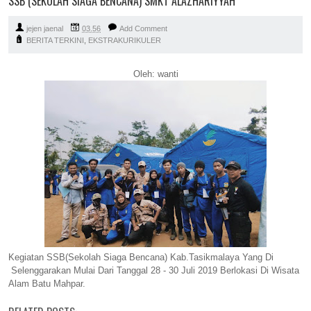
SSB (SEKOLAH SIAGA BENCANA) SMKT ALAZHARIYYAH
jejen jaenal
03.56
Add Comment
BERITA TERKINI
,
EKSTRAKURIKULER
Oleh: wanti
Kegiatan SSB(Sekolah Siaga Bencana) Kab.Tasikmalaya Yang Di
Selenggarakan Mulai Dari Tanggal 28 - 30 Juli 2019 Berlokasi Di Wisata
Alam Batu Mahpar.