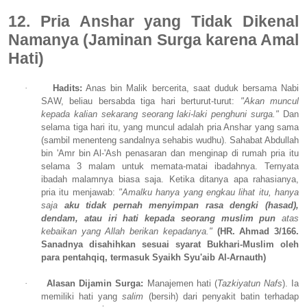
12. Pria Anshar yang Tidak Dikenal
Namanya (Jaminan Surga karena Amal
Hati)
·
Hadits:
Anas bin Malik bercerita, saat duduk bersama Nabi
SAW, beliau bersabda tiga hari berturut-turut:
"Akan muncul
kepada kalian sekarang seorang laki-laki penghuni surga."
Dan
selama tiga hari itu, yang muncul adalah pria Anshar yang sama
(sambil menenteng sandalnya sehabis wudhu). Sahabat Abdullah
bin 'Amr bin Al-'Ash penasaran dan menginap di rumah pria itu
selama 3 malam untuk memata-matai ibadahnya. Ternyata
ibadah malamnya biasa saja. Ketika ditanya apa rahasianya,
pria itu menjawab:
"Amalku hanya yang engkau lihat itu, hanya
saja
aku tidak pernah menyimpan rasa dengki (hasad),
dendam, atau iri hati kepada seorang muslim pun
atas
kebaikan yang Allah berikan kepadanya."
(HR. Ahmad 3/166.
Sanadnya disahihkan sesuai syarat Bukhari-Muslim oleh
para pentahqiq, termasuk Syaikh Syu'aib Al-Arnauth)
·
Alasan Dijamin Surga:
Manajemen hati (
Tazkiyatun Nafs
). Ia
memiliki hati yang
salim
(bersih) dari penyakit batin terhadap