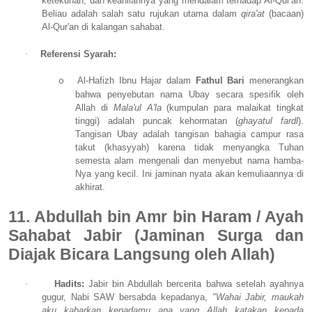
ketekunan, dan keahliannya yang mendalam terhadap Al-Qur'an.
Beliau adalah salah satu rujukan utama dalam
qira'at
(bacaan)
Al-Qur'an di kalangan sahabat.
·
Referensi Syarah:
Al-Hafizh Ibnu Hajar dalam
Fathul Bari
menerangkan
o
bahwa penyebutan nama Ubay secara spesifik oleh
Allah di
Mala'ul A'la
(kumpulan para malaikat tingkat
tinggi) adalah puncak kehormatan (
ghayatul fardl
).
Tangisan Ubay adalah tangisan bahagia campur rasa
takut (khasyyah) karena tidak menyangka Tuhan
semesta alam mengenali dan menyebut nama hamba-
Nya yang kecil. Ini jaminan nyata akan kemuliaannya di
akhirat.
11. Abdullah bin Amr bin Haram / Ayah
Sahabat Jabir (Jaminan Surga dan
Diajak Bicara Langsung oleh Allah)
·
Hadits:
Jabir bin Abdullah bercerita bahwa setelah ayahnya
gugur, Nabi SAW bersabda kepadanya,
"Wahai Jabir, maukah
aku kabarkan kepadamu apa yang Allah katakan kepada