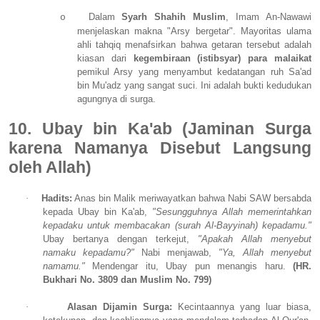
Dalam
Syarh Shahih Muslim
, Imam An-Nawawi
o
menjelaskan makna "Arsy bergetar". Mayoritas ulama
ahli tahqiq menafsirkan bahwa getaran tersebut adalah
kiasan dari
kegembiraan (istibsyar) para malaikat
pemikul Arsy yang menyambut kedatangan ruh Sa'ad
bin Mu'adz yang sangat suci. Ini adalah bukti kedudukan
agungnya di surga.
10. Ubay bin Ka'ab (Jaminan Surga
karena Namanya Disebut Langsung
oleh Allah)
·
Hadits:
Anas bin Malik meriwayatkan bahwa Nabi SAW bersabda
kepada Ubay bin Ka'ab,
"Sesungguhnya Allah memerintahkan
kepadaku untuk membacakan (surah Al-Bayyinah) kepadamu."
Ubay bertanya dengan terkejut,
"Apakah Allah menyebut
namaku kepadamu?"
Nabi menjawab,
"Ya, Allah menyebut
namamu."
Mendengar itu, Ubay pun menangis haru.
(HR.
Bukhari No. 3809 dan Muslim No. 799)
·
Alasan Dijamin Surga:
Kecintaannya yang luar biasa,