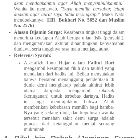
akan mendoakanmu agar Allah menyembuhkanmu."
Wanita itu menjawab,
"Saya memilih bersabar, tetapi
doakan agar aurat saya tidak tersingkap."
Maka Nabi
mendoakannya.
(HR. Bukhari No. 5652 dan Muslim
No. 2576)
Alasan Dijamin Surga:
Kesabaran tingkat tinggi dalam
menerima ketetapan Allah berupa ujian fisik (penyakit),
dan mengutamakan akhirat dibandingkan kenyamanan
duniawi, serta tingginya rasa malu menjaga aurat.
Referensi Syarah:
Al-Hafizh Ibnu Hajar dalam
Fathul Bari
mengambil kesimpulan fikih dan tauhid yang
mendalam dari hadits ini. Beliau menyatakan
bahwa bersabar menanggung penderitaan di
dunia demi mengharap pahala akhirat lebih
utama daripada mengambil
rukhsah
(keringanan) untuk terbebas darinya. Hadits
ini juga menunjukkan bahwa Allah
memberikan kebebasan memilih bagi hamba-
Nya yang sedang diuji, dan keputusan wanita
tersebut menahan sakit demi surga adalah
puncak dari ketangguhan mental seorang
mukminah.