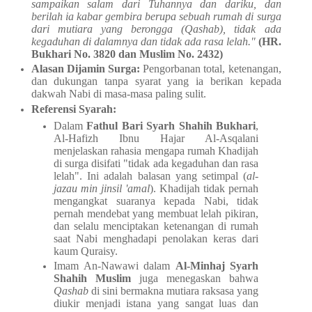
sampaikan salam dari Tuhannya dan dariku, dan
berilah ia kabar gembira berupa sebuah rumah di surga
dari mutiara yang berongga (Qashab), tidak ada
kegaduhan di dalamnya dan tidak ada rasa lelah."
(HR.
Bukhari No. 3820 dan Muslim No. 2432)
Alasan Dijamin Surga:
Pengorbanan total, ketenangan,
dan dukungan tanpa syarat yang ia berikan kepada
dakwah Nabi di masa-masa paling sulit.
Referensi Syarah:
Dalam
Fathul Bari Syarh Shahih Bukhari
,
Al-Hafizh Ibnu Hajar Al-Asqalani
menjelaskan rahasia mengapa rumah Khadijah
di surga disifati "tidak ada kegaduhan dan rasa
lelah". Ini adalah balasan yang setimpal (
al-
jazau min jinsil 'amal
). Khadijah tidak pernah
mengangkat suaranya kepada Nabi, tidak
pernah mendebat yang membuat lelah pikiran,
dan selalu menciptakan ketenangan di rumah
saat Nabi menghadapi penolakan keras dari
kaum Quraisy.
Imam An-Nawawi dalam
Al-Minhaj Syarh
Shahih Muslim
juga menegaskan bahwa
Qashab
di sini bermakna mutiara raksasa yang
diukir menjadi istana yang sangat luas dan