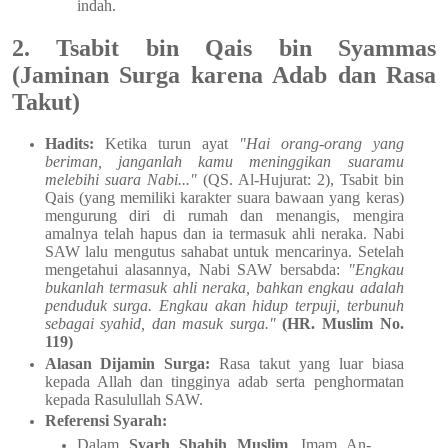
indah.
2. Tsabit bin Qais bin Syammas
(Jaminan Surga karena Adab dan Rasa
Takut)
Hadits:
Ketika turun ayat
"Hai orang-orang yang
beriman, janganlah kamu meninggikan suaramu
melebihi suara Nabi..."
(QS. Al-Hujurat: 2), Tsabit bin
Qais (yang memiliki karakter suara bawaan yang keras)
mengurung diri di rumah dan menangis, mengira
amalnya telah hapus dan ia termasuk ahli neraka. Nabi
SAW lalu mengutus sahabat untuk mencarinya. Setelah
mengetahui alasannya, Nabi SAW bersabda:
"Engkau
bukanlah termasuk ahli neraka, bahkan engkau adalah
penduduk surga. Engkau akan hidup terpuji, terbunuh
sebagai syahid, dan masuk surga."
(HR. Muslim No.
119)
Alasan Dijamin Surga:
Rasa takut yang luar biasa
kepada Allah dan tingginya adab serta penghormatan
kepada Rasulullah SAW.
Referensi Syarah:
Dalam
Syarh Shahih Muslim
, Imam An-