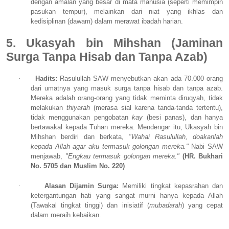
dengan amalan yang besar di mata manusia (seperti memimpin
pasukan tempur), melainkan dari niat yang ikhlas dan
kedisiplinan (dawam) dalam merawat ibadah harian.
5. Ukasyah bin Mihshan (Jaminan
Surga Tanpa Hisab dan Tanpa Azab)
·
Hadits:
Rasulullah SAW menyebutkan akan ada 70.000 orang
dari umatnya yang masuk surga tanpa hisab dan tanpa azab.
Mereka adalah orang-orang yang tidak meminta diruqyah, tidak
melakukan
thiyarah
(merasa sial karena tanda-tanda tertentu),
tidak menggunakan pengobatan
kay
(besi panas), dan hanya
bertawakal kepada Tuhan mereka. Mendengar itu, Ukasyah bin
Mihshan berdiri dan berkata,
"Wahai Rasulullah, doakanlah
kepada Allah agar aku termasuk golongan mereka."
Nabi SAW
menjawab,
"Engkau termasuk golongan mereka."
(HR. Bukhari
No. 5705 dan Muslim No. 220)
·
Alasan Dijamin Surga:
Memiliki tingkat kepasrahan dan
ketergantungan hati yang sangat murni hanya kepada Allah
(Tawakal tingkat tinggi) dan inisiatif (
mubadarah
) yang cepat
dalam meraih kebaikan.