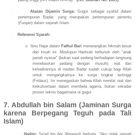
·
Alasan Dijamin Surga:
Gugur sebagai syahid dalam
pertempuran Badar, yang merupakan pertempuran penentu
(
Furqan
) dalam sejarah Islam.
·
Referensi Syarah:
Ibnu Hajar dalam
Fathul Bari
menerangkan hikmah besar
o
dari kisah ini. Meskipun Haritsah terbunuh oleh "anak
panah nyasar" (bukan saat sedang berhadapan langsung
menebaskan pedang dengan musuh), niat dan
kehadirannya di medan Badar sudah cukup bagi Allah
untuk mengangkatnya ke surga tingkat tertinggi
(Firdaus). Ini menegaskan bahwa Allah menilai niat dan
keikutsertaan dalam membela agama, bukan sekadar
proses teknis bagaimana ia gugur.
7. Abdullah bin Salam (Jaminan Surga
karena Berpegang Teguh pada Tali
Islam)
·
Hadits:
Sa'ad bin Abi Waqqash berkata,
"Aku tidak pernah