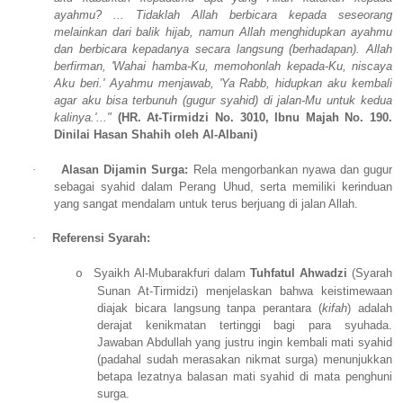
ayahmu? ... Tidaklah Allah berbicara kepada seseorang
melainkan dari balik hijab, namun Allah menghidupkan ayahmu
dan berbicara kepadanya secara langsung (berhadapan). Allah
berfirman, 'Wahai hamba-Ku, memohonlah kepada-Ku, niscaya
Aku beri.' Ayahmu menjawab, 'Ya Rabb, hidupkan aku kembali
agar aku bisa terbunuh (gugur syahid) di jalan-Mu untuk kedua
kalinya.'..."
(HR. At-Tirmidzi No. 3010, Ibnu Majah No. 190.
Dinilai Hasan Shahih oleh Al-Albani)
·
Alasan Dijamin Surga:
Rela mengorbankan nyawa dan gugur
sebagai syahid dalam Perang Uhud, serta memiliki kerinduan
yang sangat mendalam untuk terus berjuang di jalan Allah.
·
Referensi Syarah:
Syaikh Al-Mubarakfuri dalam
Tuhfatul Ahwadzi
(Syarah
o
Sunan At-Tirmidzi) menjelaskan bahwa keistimewaan
diajak bicara langsung tanpa perantara (
kifah
) adalah
derajat kenikmatan tertinggi bagi para syuhada.
Jawaban Abdullah yang justru ingin kembali mati syahid
(padahal sudah merasakan nikmat surga) menunjukkan
betapa lezatnya balasan mati syahid di mata penghuni
surga.