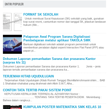
ENTRI POPULER
FORMAT SK SEKOLAH
Untuk membuat Surat Keputusan (SK) sekolah yang baik, gunakan
kop surat resmi, cantumkan nomor dan tanggal SK, jelaskan landasan
hukum (Me...
Pelaporan Awal Program Sarana Digitalisasi
Pembelajaran melalui aplikasi TAKOLA SMK
Bantuan digitalisasi sekolah adalah program pemerintah untuk
memberikan peralatan digital seperti Interactive Flat Panel (IFP) atau
papan pi...
Dokumen Laporan pemanfaatan Sarana dan prasarana Kantor
(sarpras kls 11)
Dokumen Laporan pemanfaatan Sarana dan prasarana Kantor 1. Jenis – jenis
laporan tertulis pemanfaatan sarana dan prasarana ka...
TERJEMAH KITAB UQUDULUJAIN
Terjemahan Kitab Uqudulujain (Kitab Rumah Tangga) Bismillahirrohmanirrohiim… BAB
1 Shahabat-shahabat yang dirahmati oleh Alloh S.W.T, Alha...
CONTOH TATA TERTIB PAKAI SISTEM POINT
KEPUTUSAN KEPALA SMK TERPADU AL-AZHARIYAH Nomor :
…………………………….. TENTANG TATA TERTIB PESERTA DIDIK Menimbang :
Bahwa dalam rangka p...
KUMPULAN POSTER MATEMATIKA SMK KELAS 10