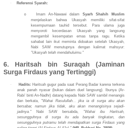
·
Referensi Syarah:
Imam An-Nawawi dalam
Syarh Shahih Muslim
o
menjelaskan bahwa Ukasyah memiliki sifat-sifat
kesempurnaan tauhid tersebut. Para ulama juga
menyoroti kecerdasan Ukasyah yang langsung
mengambil kesempatan emas tanpa ragu. Ketika
sahabat lain ikut meminta didoakan setelah Ukasyah,
Nabi SAW menutupnya dengan kalimat mahsyur:
"Ukasyah telah mendahuluimu."
6. Haritsah bin Suraqah (Jaminan
Surga Firdaus yang Tertinggi)
·
Hadits:
Haritsah gugur pada saat Perang Badar karena terkena
anak panah nyasar (bukan dalam duel langsung). Ibunya (Ar-
Rabi' binti An-Nadhr) datang kepada Nabi SAW sambil menangis
dan berkata,
"Wahai Rasulullah... jika ia di surga aku akan
bersabar, namun jika tidak, aku akan menangisinya sejadi-
jadinya."
Nabi SAW bersabda,
"Wahai ibu Haritsah,
sesungguhnya di surga itu ada banyak tingkatan, dan
sesungguhnya putramu telah mendapatkan surga Firdaus yang
paling tinggi (Al-Firdaus Al-A'la)."
(HR. Bukhari No. 2809)