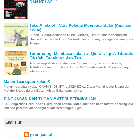
DAN KELAS 11
Teks Anekdot - Cara Keledai Membaca Buku (Analisis
cerita)
Cara Keledai Membaca Buku Alkisah, Timur Lenk menghadiahi
Nasrudin seekor keledai. Nasrudin menerimanya dengan senang hati.
Tetapi...
Terminologi Membaca dalam al-Qur’an: Iqra’, Tilāwah,
Qirā’ah, Tadabbur, dan Tartīl
Terminologi Membaca dalam al-Qur’an: Iqra’, Tilāwah, Qirā’ah,
Tadabbur, dan Tartīl Jejen Jaenal M Pendahuluan Al-Qur’an sebagai
kitab suci u...
Materi kearsipan kelas X
Materi kearsipan kelas X KAMIS, 16 APRIL 2020 SOAL C ara Mengindeks Nama dan
Memberi Kode dalam Sistem Abjad Salah satu hal ya...
RINGKASAN DAN TUGAS MATERI PERNIKAHAN
1. Pengertian Pernikahan Pernikahan adalah ikatan lahir dan batin antara seorang laki-
laki dan perempuan sebagai suami istri dengan tujua...
ABOUT ME
jejen jaenal