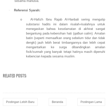
sesama manusia.
·
Referensi Syarah:
Al-Hafizh Ibnu Rajab Al-Hanbali sering mengutip
o
substansi hadits ini dalam risalah-risalahnya untuk
menegaskan bahwa keselamatan di akhirat sangat
bergantung pada kebersihan hati (
qalbun salim
). Amalan
batin (seperti memaafkan orang sebelum tidur dan tidak
dengki) jauh lebih berat timbangannya dan lebih cepat
mengantarkan ke surga dibandingkan amalan
fisik/sunnah yang banyak tetapi hatinya masih dipenuhi
kebencian kepada sesama muslim.
RELATED POSTS:
Postingan Lebih Baru
Beranda
Postingan Lama