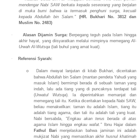
mendengar Nabi SAW berkata kepada seseorang yang berjalan
di muka bumi bahwa ia termasuk penghuni surga, kecuali
kepada Abdullah bin Salam."
(HR. Bukhari No. 3812 dan
Muslim No. 2483)
·
Alasan Dijamin Surga:
Berpegang teguh pada Islam hingga
akhir hayat, yang diisyaratkan melalui mimpinya memegang
Al-
Urwah Al-Wutsqa
(tali buhul yang amat kuat).
·
Referensi Syarah:
Dalam riwayat lanjutan di kitab Bukhari, diceritakan
o
bahwa Abdullah bin Salam (mantan pendeta Yahudi yang
masuk Islam) bermimpi berada di sebuah taman yang
indah, lalu ada tiang yang di puncaknya terdapat tali
(
Urwatul Wutsqa
). Ia diperintahkan memanjat dan
memegang tali itu. Ketika diceritakan kepada Nabi SAW,
beliau menakwilkan: taman itu adalah Islam, tiang itu
adalah tiang agama, dan tali itu adalah tali yang kuat.
Nabi bersabda,
"Engkau akan terus berada di atas
agama Islam hingga engkau wafat."
Ibnu Hajar dalam
Fathul Bari
menjelaskan bahwa jaminan ini adalah
mukjizat Nabi yang memastikan akhir
husnul khatimah