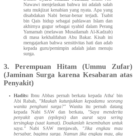
Nawawi menjelaskan bahwa ini adalah salah
satu mukjizat kenabian yang nyata. Apa yang
disabdakan Nabi benar-benar terjadi. Tsabit
bin Qais hidup sebagai pahlawan Islam dan
akhirnya gugur sebagai syahid dalam Perang
Yamamah (melawan Musailamah Al-Kadzab)
di masa kekhalifahan Abu Bakar. Kisah ini
mengajarkan bahwa sensitivitas hati dan adab
kepada guru/pemimpin adalah jalan menuju
surga.
3. Perempuan Hitam (Ummu Zufar)
(Jaminan Surga karena Kesabaran atas
Penyakit)
Hadits:
Ibnu Abbas pernah berkata kepada Atha' bin
Abi Rabah,
"Maukah kutunjukkan kepadamu seorang
wanita penghuni surga?"
Wanita itu pernah datang
kepada Nabi SAW dan berkata,
"Saya menderita
penyakit ayan (epilepsi) dan aurat saya sering
tersingkap (saat kumat). Doakanlah kesembuhan untuk
saya."
Nabi SAW menjawab,
"Jika engkau mau
bersabar, bagimu surga. Namun jika engkau mau, aku