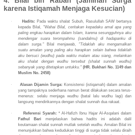
4. Bilal bin Rabah (Jaminan Surga
karena Istiqamah Menjaga Kesucian)
·
Hadits:
Pada waktu shalat Subuh, Rasulullah SAW bertanya
kepada Bilal,
"Wahai Bilal, ceritakan kepadaku amal apa yang
paling engkau harapkan dalam Islam, karena sesungguhnya aku
mendengar suara terompahmu (sandalmu) di hadapanku di
dalam surga."
Bilal menjawab,
"Tidaklah aku mengamalkan
suatu amalan yang paling aku harapkan selain bahwa tidaklah
aku bersuci (wudhu) pada waktu malam atau siang, melainkan
aku shalat dengan wudhu tersebut (shalat sunnah wudhu)
sebanyak yang ditetapkan untukku."
(HR. Bukhari No. 1149 dan
Muslim No. 2458)
·
Alasan Dijamin Surga:
Konsistensi (istiqamah) dalam amalan
yang tampaknya sederhana namun berat dilakukan secara terus-
menerus: selalu menjaga wudhu (batal lalu wudhu lagi) dan
langsung mendirikannya dengan shalat sunnah dua rakaat.
·
Referensi Syarah:
* Al-Hafizh Ibnu Hajar Al-Asqalani dalam
Fathul Bari
menjelaskan bahwa hadits ini adalah dalil
keutamaan shalat sunnah mutlak setelah wudhu. Amalan Bilal ini
menunjukkan bahwa kedudukan tinggi di surga tidak selalu diraih