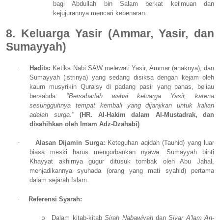
bagi Abdullah bin Salam berkat keilmuan dan
kejujurannya mencari kebenaran.
8. Keluarga Yasir (Ammar, Yasir, dan
Sumayyah)
·
Hadits:
Ketika Nabi SAW melewati Yasir, Ammar (anaknya), dan
Sumayyah (istrinya) yang sedang disiksa dengan kejam oleh
kaum musyrikin Quraisy di padang pasir yang panas, beliau
bersabda:
"Bersabarlah wahai keluarga Yasir, karena
sesungguhnya tempat kembali yang dijanjikan untuk kalian
adalah surga."
(HR. Al-Hakim dalam Al-Mustadrak, dan
disahihkan oleh Imam Adz-Dzahabi)
·
Alasan Dijamin Surga:
Keteguhan aqidah (Tauhid) yang luar
biasa meski harus mengorbankan nyawa. Sumayyah binti
Khayyat akhirnya gugur ditusuk tombak oleh Abu Jahal,
menjadikannya syuhada (orang yang mati syahid) pertama
dalam sejarah Islam.
·
Referensi Syarah:
Dalam kitab-kitab
Sirah Nabawiyah
dan
Siyar A'lam An-
o