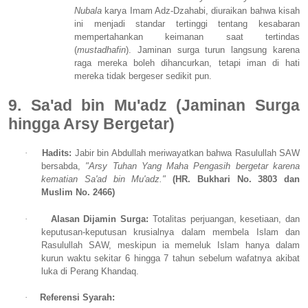
Nubala
karya Imam Adz-Dzahabi, diuraikan bahwa kisah
ini menjadi standar tertinggi tentang kesabaran
mempertahankan keimanan saat tertindas
(
mustadhafin
). Jaminan surga turun langsung karena
raga mereka boleh dihancurkan, tetapi iman di hati
mereka tidak bergeser sedikit pun.
9. Sa'ad bin Mu'adz (Jaminan Surga
hingga Arsy Bergetar)
·
Hadits:
Jabir bin Abdullah meriwayatkan bahwa Rasulullah SAW
bersabda,
"Arsy Tuhan Yang Maha Pengasih bergetar karena
kematian Sa'ad bin Mu'adz."
(HR. Bukhari No. 3803 dan
Muslim No. 2466)
·
Alasan Dijamin Surga:
Totalitas perjuangan, kesetiaan, dan
keputusan-keputusan krusialnya dalam membela Islam dan
Rasulullah SAW, meskipun ia memeluk Islam hanya dalam
kurun waktu sekitar 6 hingga 7 tahun sebelum wafatnya akibat
luka di Perang Khandaq.
·
Referensi Syarah: