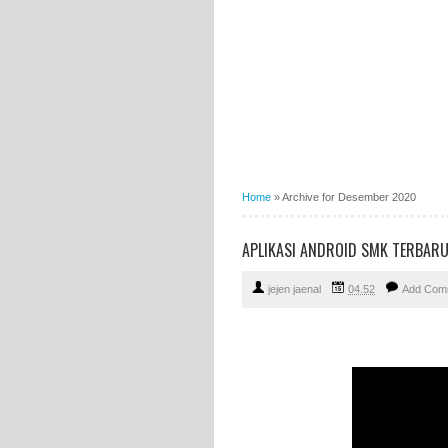
Home
»
Archive for Desember 2020
APLIKASI ANDROID SMK TERBAR
jejen jaenal
04.52
Add Com