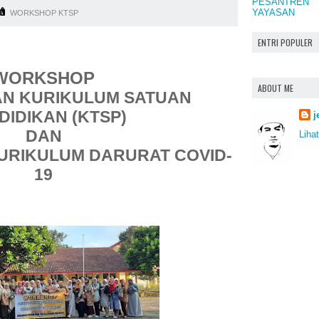
PESANTREN
YAYASAN
WORKSHOP KTSP
ENTRI POPULER
WORKSHOP
ABOUT ME
N KURIKULUM SATUAN
DIDIKAN (KTSP)
j
DAN
Lihat
KURIKULUM DARURAT COVID-
19