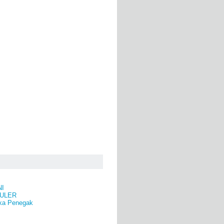
NI
ULER
ka Penegak