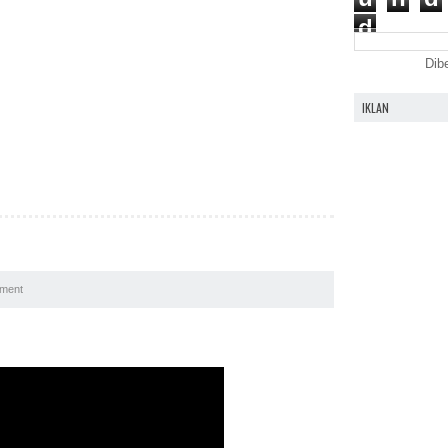
d
Dib
IKLAN
U
ment