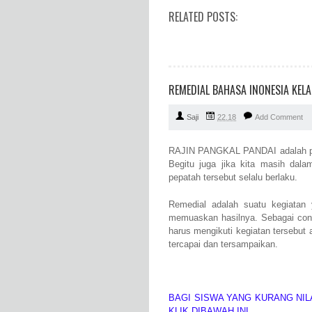
RELATED POSTS:
REMEDIAL BAHASA INONESIA KELA
Saji
22.18
Add Comment
RAJIN PANGKAL PANDAI adalah pep
Begitu juga jika kita masih dala
pepatah tersebut selalu berlaku.
Remedial adalah suatu kegiatan y
memuaskan hasilnya. Sebagai conto
harus mengikuti kegiatan tersebut a
tercapai dan tersampaikan.
BAGI SISWA YANG KURANG NILA
KLIK DIBAWAH INI