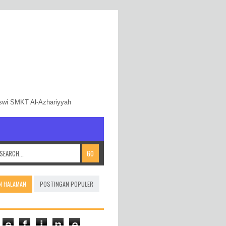
iswi SMKT Al-Azhariyyah
N HALAMAN
POSTINGAN POPULER
e
f
i
n
e