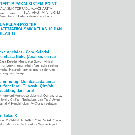
TERTIB PAKAI SISTEM POINT
LA SMK TERPADU AL-AZHARIYAH
……………….. TENTANG TATA TERTIB
nimbang : Bahwa dalam rangka p...
UMPULAN POSTER
ATEMATIKA SMK KELAS 10 DAN
ELAS 11
eks Anekdot - Cara Keledai
embaca Buku (Analisis cerita)
ara Keledai Membaca Buku Alkisah,
imur Lenk menghadiahi Nasrudin seekor
eledai. Nasrudin menerimanya dengan
nang hati. Tetapi...
erminologi Membaca dalam al-
ur’an: Iqra’, Tilāwah, Qirā’ah,
adabbur, dan Tartīl
erminologi Membaca dalam al-Qur’an: Iqra’,
lāwah, Qirā’ah, Tadabbur, dan Tartīl Jejen
aenal M Pendahuluan Al-Qur’an sebagai
an kelas X
kelas X KAMIS, 16 APRIL 2020 SOAL C ara
an Memberi Kode dalam Sistem Abjad