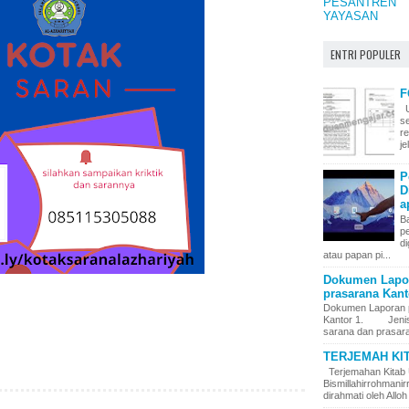
PESANTREN
YAYASAN
ENTRI POPULER
F
U
s
r
j
P
D
a
Ba
p
di
atau papan pi...
Dokumen Lapor
prasarana Kanto
Dokumen Laporan 
Kantor 1. Jenis – 
sarana dan prasara
TERJEMAH KI
Terjemahan Kitab 
Bismillahirrohman
dirahmati oleh Alloh