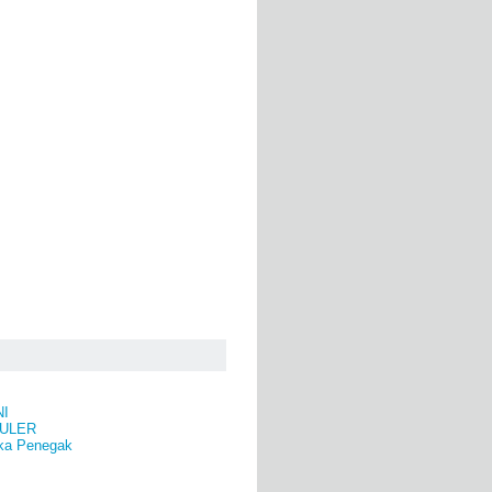
NI
ULER
ka Penegak