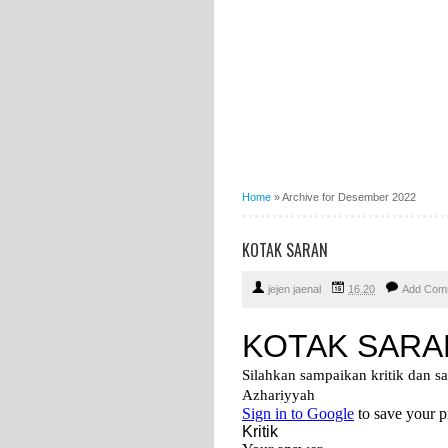
Home
»
Archive for Desember 2022
KOTAK SARAN
jejen jaenal
16.20
Add Com