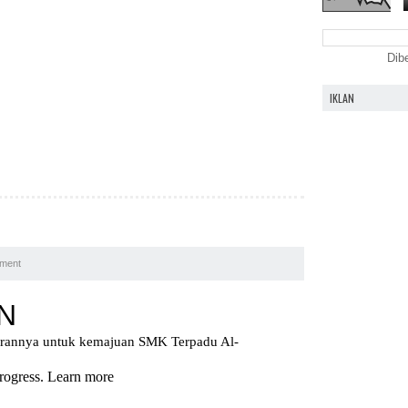
Dib
IKLAN
ment