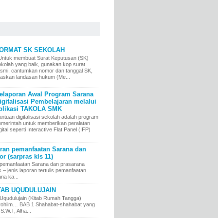
ORMAT SK SEKOLAH
ntuk membuat Surat Keputusan (SK)
ekolah yang baik, gunakan kop surat
esmi, cantumkan nomor dan tanggal SK,
elaskan landasan hukum (Me...
elaporan Awal Program Sarana
igitalisasi Pembelajaran melalui
plikasi TAKOLA SMK
ntuan digitalisasi sekolah adalah program
emerintah untuk memberikan peralatan
gital seperti Interactive Flat Panel (IFP)
an pemanfaatan Sarana dan
r (sarpras kls 11)
pemanfaatan Sarana dan prasarana
jenis laporan tertulis pemanfaatan
na ka...
TAB UQUDULUJAIN
Uqudulujain (Kitab Rumah Tangga)
irrohiim… BAB 1 Shahabat-shahabat yang
 S.W.T, Alha...