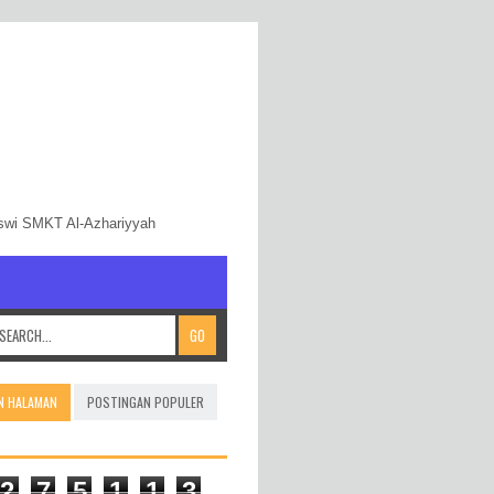
iswi SMKT Al-Azhariyyah
N HALAMAN
POSTINGAN POPULER
2
7
5
1
1
3