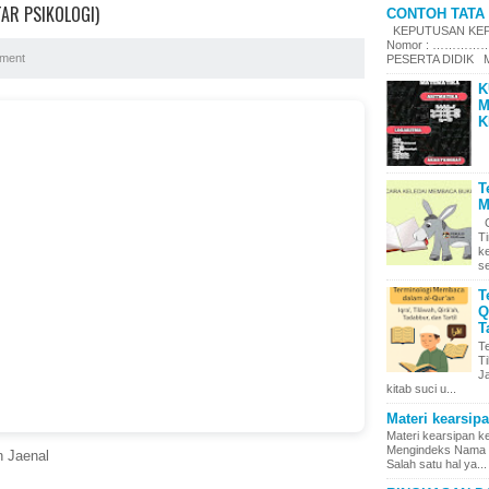
AR PSIKOLOGI)
CONTOH TATA 
KEPUTUSAN KEPA
Nomor : ……………
ment
PESERTA DIDIK Me
K
M
K
T
M
C
T
k
se
T
Q
T
T
Ti
J
kitab suci u...
Materi kearsip
Materi kearsipan 
Mengindeks Nama d
n Jaenal
Salah satu hal ya...