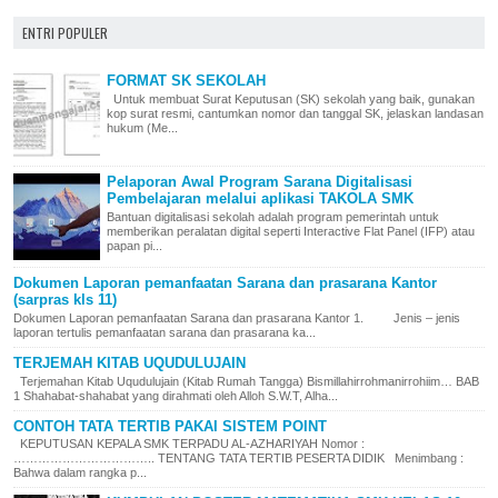
ENTRI POPULER
FORMAT SK SEKOLAH
Untuk membuat Surat Keputusan (SK) sekolah yang baik, gunakan
kop surat resmi, cantumkan nomor dan tanggal SK, jelaskan landasan
hukum (Me...
Pelaporan Awal Program Sarana Digitalisasi
Pembelajaran melalui aplikasi TAKOLA SMK
Bantuan digitalisasi sekolah adalah program pemerintah untuk
memberikan peralatan digital seperti Interactive Flat Panel (IFP) atau
papan pi...
Dokumen Laporan pemanfaatan Sarana dan prasarana Kantor
(sarpras kls 11)
Dokumen Laporan pemanfaatan Sarana dan prasarana Kantor 1. Jenis – jenis
laporan tertulis pemanfaatan sarana dan prasarana ka...
TERJEMAH KITAB UQUDULUJAIN
Terjemahan Kitab Uqudulujain (Kitab Rumah Tangga) Bismillahirrohmanirrohiim… BAB
1 Shahabat-shahabat yang dirahmati oleh Alloh S.W.T, Alha...
CONTOH TATA TERTIB PAKAI SISTEM POINT
KEPUTUSAN KEPALA SMK TERPADU AL-AZHARIYAH Nomor :
…………………………….. TENTANG TATA TERTIB PESERTA DIDIK Menimbang :
Bahwa dalam rangka p...