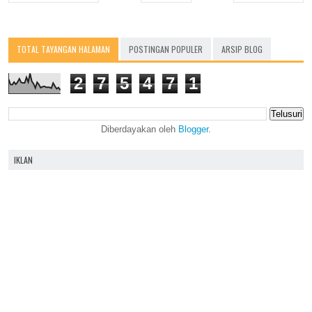
TOTAL TAYANGAN HALAMAN
POSTINGAN POPULER
ARSIP BLOG
2
7
5
4
7
1
Diberdayakan oleh
Blogger
.
IKLAN