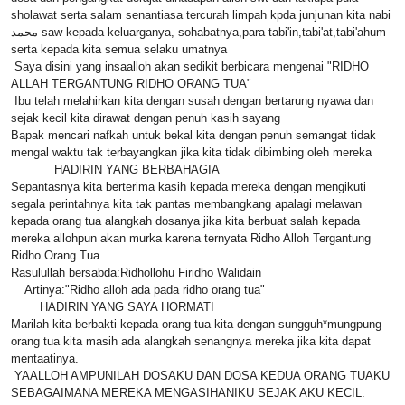
sholawat serta salam senantiasa tercurah limpah kpda junjunan kita nabi
محمد saw kepada keluarganya, sohabatnya,para tabi'in,tabi'at,tabi'ahum
serta kepada kita semua selaku umatnya
Saya disini yang insaalloh akan sedikit berbicara mengenai "RIDHO
ALLAH TERGANTUNG RIDHO ORANG TUA"
Ibu telah melahirkan kita dengan susah dengan bertarung nyawa dan
sejak kecil kita dirawat dengan penuh kasih sayang
Bapak mencari nafkah untuk bekal kita dengan penuh semangat tidak
mengal waktu tak terbayangkan jika kita tidak dibimbing oleh mereka
HADIRIN YANG BERBAHAGIA
Sepantasnya kita berterima kasih kepada mereka dengan mengikuti
segala perintahnya kita tak pantas membangkang apalagi melawan
kepada orang tua alangkah dosanya jika kita berbuat salah kepada
mereka allohpun akan murka karena ternyata Ridho Alloh Tergantung
Ridho Orang Tua
Rasulullah bersabda:Ridhollohu Firidho Walidain
Artinya:"Ridho alloh ada pada ridho orang tua"
HADIRIN YANG SAYA HORMATI
Marilah kita berbakti kepada orang tua kita dengan sungguh*mungpung
orang tua kita masih ada alangkah senangnya mereka jika kita dapat
mentaatinya.
YAALLOH AMPUNILAH DOSAKU DAN DOSA KEDUA ORANG TUAKU
SEBAGAIMANA MEREKA MENGASIHANIKU SEJAK AKU KECIL.