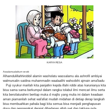
KARYA RESA
Assalamualaikum wr.wb
Alhamdulillahhirobbil alamin washolatu wassalamu ala ashrofil ambiyai
walmursalin saidina muhammadin waalaalihi wahsobihi ajmain ama'badu
Puji syukur marilah kita panjatkn kepda illahi robbi atas karunianya kita
bisa sama sama berkumpul dalam rangka tolabul ilmi mencari ilmu serta
kita bersilaturahmi berttap muka d majlis yang mulia ini dalam keadaan
aman piamanilah sehat wal'afiat mudah midahan di detiap derap langkah
bisa membuahkan pahala bagi kita semua bisa menjadi penghapusan
dosa dan pengangkat derajat dihadapan alloh swt dan taklupa pula