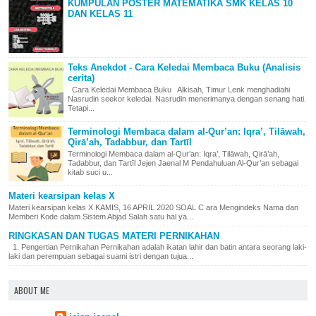
KUMPULAN POSTER MATEMATIKA SMK KELAS 10
DAN KELAS 11
Teks Anekdot - Cara Keledai Membaca Buku (Analisis
cerita)
Cara Keledai Membaca Buku Alkisah, Timur Lenk menghadiahi
Nasrudin seekor keledai. Nasrudin menerimanya dengan senang hati.
Tetapi...
Terminologi Membaca dalam al-Qur’an: Iqra’, Tilāwah,
Qirā’ah, Tadabbur, dan Tartīl
Terminologi Membaca dalam al-Qur’an: Iqra’, Tilāwah, Qirā’ah,
Tadabbur, dan Tartīl Jejen Jaenal M Pendahuluan Al-Qur’an sebagai
kitab suci u...
Materi kearsipan kelas X
Materi kearsipan kelas X KAMIS, 16 APRIL 2020 SOAL C ara Mengindeks Nama dan
Memberi Kode dalam Sistem Abjad Salah satu hal ya...
RINGKASAN DAN TUGAS MATERI PERNIKAHAN
1. Pengertian Pernikahan Pernikahan adalah ikatan lahir dan batin antara seorang laki-
laki dan perempuan sebagai suami istri dengan tujua...
ABOUT ME