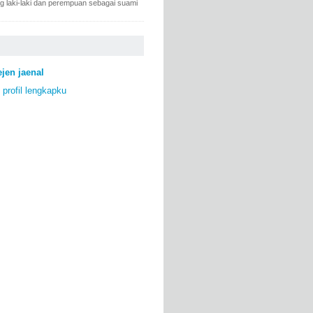
ng laki-laki dan perempuan sebagai suami
ejen jaenal
 profil lengkapku