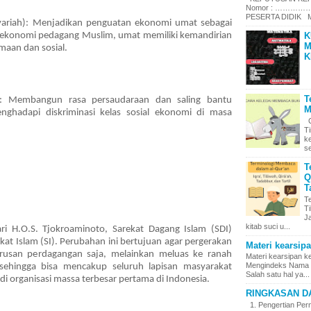
Nomor : ……………
PESERTA DIDIK Me
ariah): Menjadikan penguatan ekonomi umat sebagai
 ekonomi pedagang Muslim, umat memiliki kemandirian
K
M
aan dan sosial.
K
T
s): Membangun rasa persaudaraan dan saling bantu
M
ghadapi diskriminasi kelas sosial ekonomi di masa
C
T
k
se
T
Q
T
T
Ti
J
kitab suci u...
ri H.O.S. Tjokroaminoto, Sarekat Dagang Islam (SDI)
 Islam (SI). Perubahan ini bertujuan agar pergerakan
Materi kearsip
 urusan perdagangan saja, melainkan meluas ke ranah
Materi kearsipan 
Mengindeks Nama d
, sehingga bisa mencakup seluruh lapisan masyarakat
Salah satu hal ya...
i organisasi massa terbesar pertama di Indonesia.
RINGKASAN D
1. Pengertian Pern