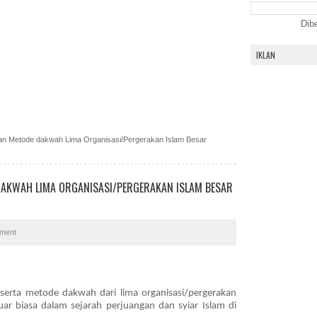
Dib
IKLAN
dan Metode dakwah Lima Organisasi/Pergerakan Islam Besar
DAKWAH LIMA ORGANISASI/PERGERAKAN ISLAM BESAR
ment
eserta metode dakwah dari lima organisasi/pergerakan
luar biasa dalam sejarah perjuangan dan syiar Islam di