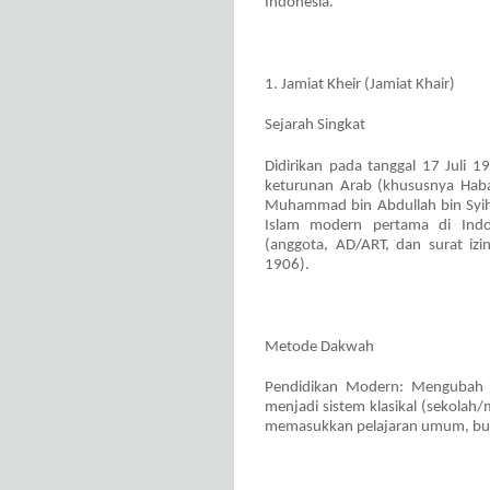
Indonesia.
1. Jamiat Kheir (Jamiat Khair)
Sejarah Singkat
Didirikan pada tanggal 17 Juli 1
keturunan Arab (khususnya Habai
Muhammad bin Abdullah bin Syihab
Islam modern pertama di Indo
(anggota, AD/ART, dan surat izi
1906).
Metode Dakwah
Pendidikan Modern: Mengubah si
menjadi sistem klasikal (sekolah
memasukkan pelajaran umum, bu