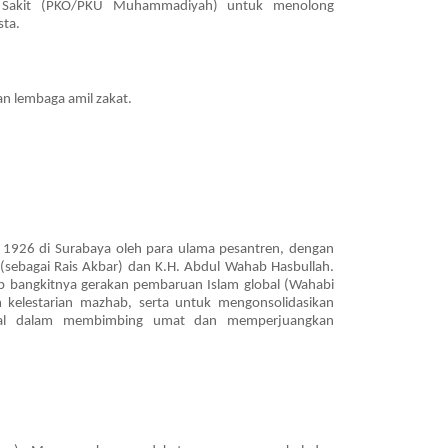
 Sakit (PKO/PKU Muhammadiyah) untuk menolong
ta.
an lembaga amil zakat.
i 1926 di Surabaya oleh para ulama pesantren, dengan
(sebagai Rais Akbar) dan K.H. Abdul Wahab Hasbullah.
ap bangkitnya gerakan pembaruan Islam global (Wahabi
kelestarian mazhab, serta untuk mengonsolidasikan
onal dalam membimbing umat dan memperjuangkan