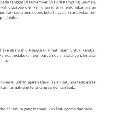
an pada tanggal 18 November 1912 di Kampung Kauman,
yah didorong oleh keinginan untuk memurnikan ajaran
Churafat) serta merespons ketertinggalan sosial-ekonomi
 penjajahan.
did (Pembaruan): Mengajak umat Islam untuk kembali
kaligus melakukan pembaruan dalam cara berpikir agar
aman.
): Mewujudkan ajaran Islam (salah satunya terinspirasi
itusi formal yang terorganisasi dengan baik:
-sekolah umum yang memadukan ilmu agama dan sains.