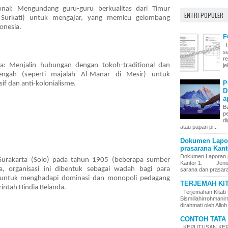
nal: Mengundang guru-guru berkualitas dari Timur
ENTRI POPULER
 Surkati) untuk mengajar, yang memicu gelombang
onesia.
F
U
s
r
: Menjalin hubungan dengan tokoh-traditional dan
j
ngah (seperti majalah Al-Manar di Mesir) untuk
P
if dan anti-kolonialisme.
D
a
Ba
p
di
atau papan pi...
Dokumen Lapor
prasarana Kanto
Dokumen Laporan 
 Surakarta (Solo) pada tahun 1905 (beberapa sumber
Kantor 1. Jenis – 
, organisasi ini dibentuk sebagai wadah bagi para
sarana dan prasara
 untuk menghadapi dominasi dan monopoli pedagang
TERJEMAH KI
intah Hindia Belanda.
Terjemahan Kitab 
Bismillahirrohman
dirahmati oleh Alloh
CONTOH TATA 
KEPUTUSAN KEPA