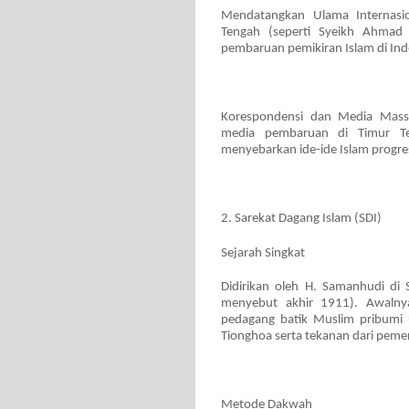
Mendatangkan Ulama Internasio
Tengah (seperti Syeikh Ahmad
pembaruan pemikiran Islam di Ind
Korespondensi dan Media Massa
media pembaruan di Timur Te
menyebarkan ide-ide Islam progres
2. Sarekat Dagang Islam (SDI)
Sejarah Singkat
Didirikan oleh H. Samanhudi di
menyebut akhir 1911). Awalnya
pedagang batik Muslim pribumi
Tionghoa serta tekanan dari pemer
Metode Dakwah