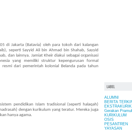
905 di Jakarta (Batavia) oleh para tokoh dari kalangan
b), seperti Sayyid Ali bin Ahmad bin Shahab, Sayyid
, dan lainnya. Jamiat Kheir diakui sebagai organisasi
nesia yang memiliki struktur kepengurusan formal
n resmi dari pemerintah kolonial Belanda pada tahun
LABEL
ALUMNI
BERITA TERKI
stem pendidikan Islam tradisional (seperti halaqah)
EKSTRAKURIK
/madrasah) dengan kurikulum yang teratur. Mereka juga
Gerakan Pramu
KURIKULUM
kan hanya agama.
OSIS
PESANTREN
YAYASAN