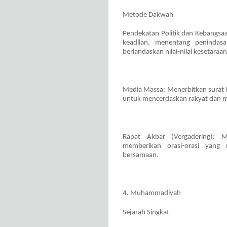
Metode Dakwah
Pendekatan Politik dan Kebangs
keadilan, menentang penindas
berlandaskan nilai-nilai kesetaraa
Media Massa: Menerbitkan surat k
untuk mencerdaskan rakyat dan m
Rapat Akbar (Vergadering):
memberikan orasi-orasi yang 
bersamaan.
4. Muhammadiyah
Sejarah Singkat