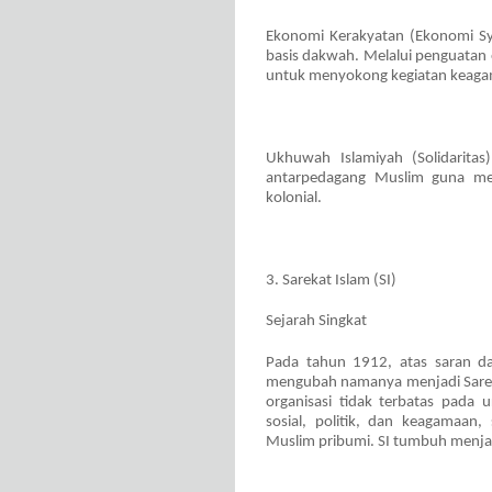
Ekonomi Kerakyatan (Ekonomi Sy
basis dakwah. Melalui penguatan
untuk menyokong kegiatan keagam
Ukhuwah Islamiyah (Solidarita
antarpedagang Muslim guna men
kolonial.
3. Sarekat Islam (SI)
Sejarah Singkat
Pada tahun 1912, atas saran da
mengubah namanya menjadi Sarekat
organisasi tidak terbatas pada
sosial, politik, dan keagamaan
Muslim pribumi. SI tumbuh menjad