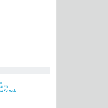
NI
ULER
ka Penegak