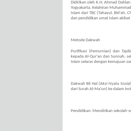
Didirikan oleh K.H. Ahmad Dahl
Yogyakarta. Kelahiran Muhammadi
Islam dari TBC (Tahayul, Bid'ah, 
dan pendidikan umat Islam akibat
Metode Dakwah
Purifikasi (Pemurnian) dan Taj
kepada Al-Qur'an dan Sunnah, se
Islam selaras dengan kemajuan z
Dakwah Bil Hal (Aksi Nyata Sosial
dari Surah Al-Ma'un) ke dalam inst
Pendidikan: Mendirikan sekolah