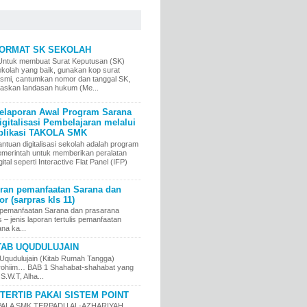
ORMAT SK SEKOLAH
ntuk membuat Surat Keputusan (SK)
ekolah yang baik, gunakan kop surat
esmi, cantumkan nomor dan tanggal SK,
elaskan landasan hukum (Me...
elaporan Awal Program Sarana
igitalisasi Pembelajaran melalui
plikasi TAKOLA SMK
ntuan digitalisasi sekolah adalah program
emerintah untuk memberikan peralatan
gital seperti Interactive Flat Panel (IFP)
an pemanfaatan Sarana dan
r (sarpras kls 11)
pemanfaatan Sarana dan prasarana
jenis laporan tertulis pemanfaatan
na ka...
TAB UQUDULUJAIN
Uqudulujain (Kitab Rumah Tangga)
irrohiim… BAB 1 Shahabat-shahabat yang
 S.W.T, Alha...
TERTIB PAKAI SISTEM POINT
LA SMK TERPADU AL-AZHARIYAH