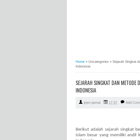
Home
»
Uncategories
»
Sejarah Singkat 
Indonesia
SEJARAH SINGKAT DAN METODE 
INDONESIA
jejen jaenal
17.37
Add Com
Berikut adalah sejarah singkat b
Islam besar yang memiliki andil 