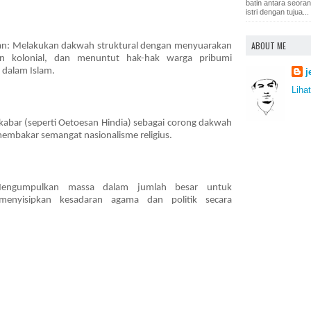
batin antara seora
istri dengan tujua...
ABOUT ME
aan: Melakukan dakwah struktural dengan menyuarakan
an kolonial, dan menuntut hak-hak warga pribumi
n dalam Islam.
j
Lihat
abar (seperti Oetoesan Hindia) sebagai corong dakwah
embakar semangat nasionalisme religius.
 Mengumpulkan massa dalam jumlah besar untuk
menyisipkan kesadaran agama dan politik secara