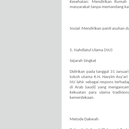
Kesehatan: Mendirikan Rumah
masyarakat tanpa memandang kas
Sosial: Mendirikan panti asuhan d
5. Nahdlatul Ulama (NU)
Sejarah Singkat
Didirikan pada tanggal 31 Januar
tokoh utama K.H. Hasyim Asy'ari 
NU lahir sebagai respons terhad
di Arab Saudi) yang mengancam 
kekuatan para ulama tradisi
kemerdekaan.
Metode Dakwah