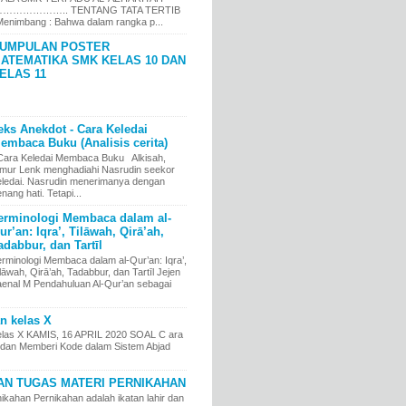
……………….. TENTANG TATA TERTIB
nimbang : Bahwa dalam rangka p...
UMPULAN POSTER
ATEMATIKA SMK KELAS 10 DAN
ELAS 11
eks Anekdot - Cara Keledai
embaca Buku (Analisis cerita)
ara Keledai Membaca Buku Alkisah,
imur Lenk menghadiahi Nasrudin seekor
eledai. Nasrudin menerimanya dengan
nang hati. Tetapi...
erminologi Membaca dalam al-
ur’an: Iqra’, Tilāwah, Qirā’ah,
adabbur, dan Tartīl
erminologi Membaca dalam al-Qur’an: Iqra’,
lāwah, Qirā’ah, Tadabbur, dan Tartīl Jejen
aenal M Pendahuluan Al-Qur’an sebagai
an kelas X
kelas X KAMIS, 16 APRIL 2020 SOAL C ara
an Memberi Kode dalam Sistem Abjad
AN TUGAS MATERI PERNIKAHAN
ikahan Pernikahan adalah ikatan lahir dan