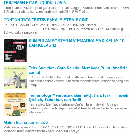
TERJEMAH KITAB UQUDULUJAIN
Terjemahan Kitab Uqudulujain (Kitab Rumah Tangga) Bismillahirrohmanirrohiim… BAB
1 Shahabat-shahabat yang dirahmati oleh Alloh S.W.T, Alha...
CONTOH TATA TERTIB PAKAI SISTEM POINT
KEPUTUSAN KEPALA SMK TERPADU AL-AZHARIYAH Nomor :
…………………………….. TENTANG TATA TERTIB PESERTA DIDIK Menimbang :
Bahwa dalam rangka p...
KUMPULAN POSTER MATEMATIKA SMK KELAS 10
DAN KELAS 11
Teks Anekdot - Cara Keledai Membaca Buku (Analisis
cerita)
Cara Keledai Membaca Buku Alkisah, Timur Lenk menghadiahi
Nasrudin seekor keledai. Nasrudin menerimanya dengan senang hati.
Tetapi...
Terminologi Membaca dalam al-Qur’an: Iqra’, Tilāwah,
Qirā’ah, Tadabbur, dan Tartīl
Terminologi Membaca dalam al-Qur’an: Iqra’, Tilāwah, Qirā’ah,
Tadabbur, dan Tartīl Jejen Jaenal M Pendahuluan Al-Qur’an sebagai
kitab suci u...
Materi kearsipan kelas X
Materi kearsipan kelas X KAMIS, 16 APRIL 2020 SOAL C ara Mengindeks Nama dan
Memberi Kode dalam Sistem Abjad Salah satu hal ya...