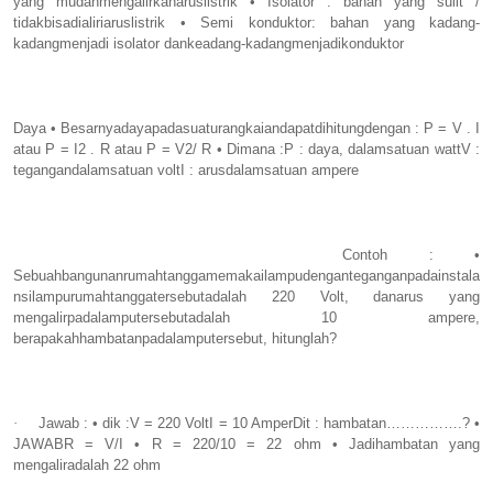
yang mudahmengalirkanaruslistrik • Isolator : bahan yang sulit /
tidakbisadialiriaruslistrik • Semi konduktor: bahan yang kadang-
kadangmenjadi isolator dankeadang-kadangmenjadikonduktor
Daya • Besarnyadayapadasuaturangkaiandapatdihitungdengan : P = V . I
atau P = I2 . R atau P = V2/ R • Dimana :P : daya, dalamsatuan wattV :
tegangandalamsatuan voltI : arusdalamsatuan ampere
Contoh : •
Sebuahbangunanrumahtanggamemakailampudenganteganganpadainstala
nsilampurumahtanggatersebutadalah 220 Volt, danarus yang
mengalirpadalamputersebutadalah 10 ampere,
berapakahhambatanpadalamputersebut, hitunglah?
·
Jawab : • dik :V = 220 VoltI = 10 AmperDit : hambatan…………….? •
JAWABR = V/I • R = 220/10 = 22 ohm • Jadihambatan yang
mengaliradalah 22 ohm