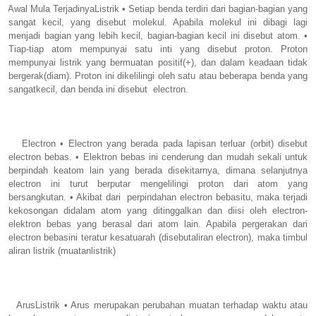
Awal Mula TerjadinyaListrik • Setiap benda terdiri dari bagian-bagian yang
sangat kecil, yang disebut molekul. Apabila molekul ini dibagi lagi
menjadi bagian yang lebih kecil, bagian-bagian kecil ini disebut atom. •
Tiap-tiap atom mempunyai satu inti yang disebut proton. Proton
mempunyai listrik yang bermuatan positif(+), dan dalam keadaan tidak
bergerak(diam). Proton ini dikelilingi oleh satu atau beberapa benda yang
sangatkecil, dan benda ini disebut electron.
Electron • Electron yang berada pada lapisan terluar (orbit) disebut
electron bebas. • Elektron bebas ini cenderung dan mudah sekali untuk
berpindah keatom lain yang berada disekitarnya, dimana selanjutnya
electron ini turut berputar mengelilingi proton dari atom yang
bersangkutan. • Akibat dari perpindahan electron bebasitu, maka terjadi
kekosongan didalam atom yang ditinggalkan dan diisi oleh electron-
elektron bebas yang berasal dari atom lain. Apabila pergerakan dari
electron bebasini teratur kesatuarah (disebutaliran electron), maka timbul
aliran listrik (muatanlistrik)
ArusListrik • Arus merupakan perubahan muatan terhadap waktu atau