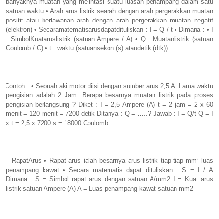
banyaknya muatan yang melintasi suatu luasan penampang dalam satu
satuan waktu • Arah arus listrik searah dengan arah pergerakkan muatan
positif atau berlawanan arah dengan arah pergerakkan muatan negatif
(elektron)
• Secaramatematisarusdapatdituliskan : I = Q / t • Dimana : • I
: SimbolKuataruslistrik (satuan Ampere / A) • Q : Muatanlistrik (satuan
Coulomb / C) • t : waktu (satuansekon (s) ataudetik (dtk))
Contoh : • Sebuah aki motor diisi dengan sumber arus 2,5 A. Lama waktu
pengisian adalah 2 Jam. Berapa besarnya muatan listrik pada proses
pengisian berlangsung ? Diket : I = 2,5 Ampere (A) t = 2 jam = 2 x 60
menit = 120 menit = 7200 detik Ditanya : Q = …..? Jawab : I = Q/t Q = I
x t = 2,5 x 7200 s = 18000 Coulomb
RapatArus • Rapat arus ialah besarnya arus listrik tiap-tiap mm² luas
penampang kawat • Secara matematis dapat dituliskan : S = I / A
Dimana : S = Simbol rapat arus dengan satuan A/mm2 I = Kuat arus
listrik satuan Ampere (A) A = Luas penampang kawat satuan mm2