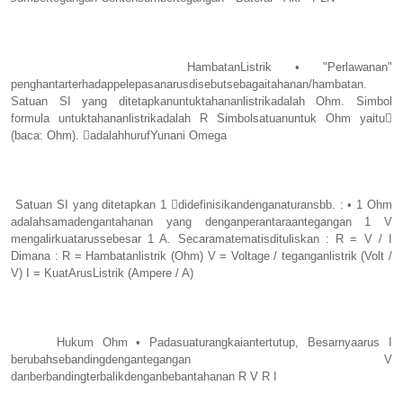
HambatanListrik • "Perlawanan"
penghantarterhadappelepasanarusdisebutsebagaitahanan/hambatan.
Satuan SI yang ditetapkanuntuktahananlistrikadalah Ohm. Simbol
formula untuktahananlistrikadalah R Simbolsatuanuntuk Ohm yaitu
(baca: Ohm). adalahhurufYunani Omega
Satuan SI yang ditetapkan 1 didefinisikandenganaturansbb. : • 1 Ohm
adalahsamadengantahanan yang denganperantaraantegangan 1 V
mengalirkuatarussebesar 1 A. Secaramatematisdituliskan : R = V / I
Dimana : R = Hambatanlistrik (Ohm) V = Voltage / teganganlistrik (Volt /
V) I = KuatArusListrik (Ampere / A)
Hukum Ohm • Padasuaturangkaiantertutup, Besarnyaarus I
berubahsebandingdengantegangan V
danberbandingterbalikdenganbebantahanan R V R I