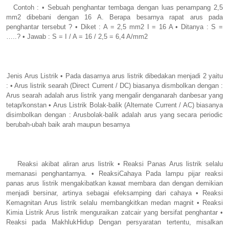
Contoh : • Sebuah penghantar tembaga dengan luas penampang 2,5
mm2 dibebani dengan 16 A. Berapa besarnya rapat arus pada
penghantar tersebut ? • Diket : A = 2,5 mm2 I = 16 A • Ditanya : S =
…..? • Jawab : S = I / A = 16 / 2,5 = 6,4 A/mm2
Jenis Arus Listrik • Pada dasarnya arus listrik dibedakan menjadi 2 yaitu
: • Arus listrik searah (Direct Current / DC) biasanya dismbolkan dengan :
Arus searah adalah arus listrik yang mengalir denganarah danbesar yang
tetap/konstan • Arus Listrik Bolak-balik (Alternate Current / AC) biasanya
disimbolkan dengan : Arusbolak-balik adalah arus yang secara periodic
berubah-ubah baik arah maupun besarnya
Reaksi akibat aliran arus listrik • Reaksi Panas Arus listrik selalu
memanasi penghantarnya. • ReaksiCahaya Pada lampu pijar reaksi
panas arus listrik mengakibatkan kawat membara dan dengan demikian
menjadi bersinar, artinya sebagai efeksamping dari cahaya • Reaksi
Kemagnitan Arus listrik selalu membangkitkan medan magnit • Reaksi
Kimia Listrik Arus listrik menguraikan zatcair yang bersifat penghantar •
Reaksi pada MakhlukHidup Dengan persyaratan tertentu, misalkan