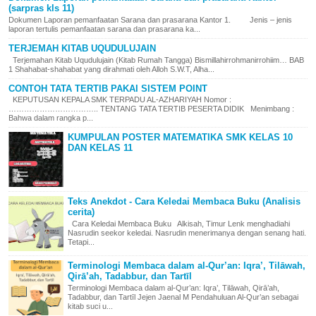
(sarpras kls 11)
Dokumen Laporan pemanfaatan Sarana dan prasarana Kantor 1. Jenis – jenis
laporan tertulis pemanfaatan sarana dan prasarana ka...
TERJEMAH KITAB UQUDULUJAIN
Terjemahan Kitab Uqudulujain (Kitab Rumah Tangga) Bismillahirrohmanirrohiim… BAB
1 Shahabat-shahabat yang dirahmati oleh Alloh S.W.T, Alha...
CONTOH TATA TERTIB PAKAI SISTEM POINT
KEPUTUSAN KEPALA SMK TERPADU AL-AZHARIYAH Nomor :
…………………………….. TENTANG TATA TERTIB PESERTA DIDIK Menimbang :
Bahwa dalam rangka p...
KUMPULAN POSTER MATEMATIKA SMK KELAS 10
DAN KELAS 11
Teks Anekdot - Cara Keledai Membaca Buku (Analisis
cerita)
Cara Keledai Membaca Buku Alkisah, Timur Lenk menghadiahi
Nasrudin seekor keledai. Nasrudin menerimanya dengan senang hati.
Tetapi...
Terminologi Membaca dalam al-Qur’an: Iqra’, Tilāwah,
Qirā’ah, Tadabbur, dan Tartīl
Terminologi Membaca dalam al-Qur’an: Iqra’, Tilāwah, Qirā’ah,
Tadabbur, dan Tartīl Jejen Jaenal M Pendahuluan Al-Qur’an sebagai
kitab suci u...