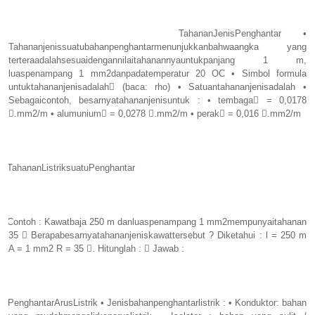
TahananJenisPenghantar •
Tahananjenissuatubahanpenghantarmenunjukkanbahwaangka yang
terteraadalahsesuaidengannilaitahanannyauntukpanjang 1 m,
luaspenampang 1 mm2danpadatemperatur 20 OC • Simbol formula
untuktahananjenisadalah (baca: rho) • Satuantahananjenisadalah •
Sebagaicontoh, besarnyatahananjenisuntuk : • tembaga = 0,0178
.mm2/m • alumunium = 0,0278 .mm2/m • perak = 0,016 .mm2/m
TahananListriksuatuPenghantar
Contoh : Kawatbaja 250 m danluaspenampang 1 mm2mempunyaitahanan
35  Berapabesarnyatahananjeniskawattersebut ? Diketahui : l = 250 m
A = 1 mm2 R = 35 . Hitunglah :  Jawab :
PenghantarArusListrik • Jenisbahanpenghantarlistrik : • Konduktor: bahan