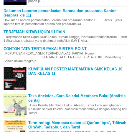
papan pi...
Dokumen Laporan pemanfaatan Sarana dan prasarana Kantor
(sarpras kls 11)
Dokumen Laporan pemanfaatan Sarana dan prasarana Kantor 1. Jenis – jenis
laporan tertulis pemanfaatan sarana dan prasarana ka...
TERJEMAH KITAB UQUDULUJAIN
Terjemahan Kitab Uqudulujain (Kitab Rumah Tangga) Bismillahirrohmanirrohiim… BAB
1 Shahabat-shahabat yang dirahmati oleh Alloh S.W.T, Alha...
CONTOH TATA TERTIB PAKAI SISTEM POINT
KEPUTUSAN KEPALA SMK TERPADU AL-AZHARIYAH Nomor :
…………………………….. TENTANG TATA TERTIB PESERTA DIDIK Menimbang :
Bahwa dalam rangka p...
KUMPULAN POSTER MATEMATIKA SMK KELAS 10
DAN KELAS 11
Teks Anekdot - Cara Keledai Membaca Buku (Analisis
cerita)
Cara Keledai Membaca Buku Alkisah, Timur Lenk menghadiahi
Nasrudin seekor keledai. Nasrudin menerimanya dengan senang hati.
Tetapi...
Terminologi Membaca dalam al-Qur’an: Iqra’, Tilāwah,
Qirā’ah, Tadabbur, dan Tartīl
Terminologi Membaca dalam al-Qur’an: Iqra’, Tilāwah, Qirā’ah,