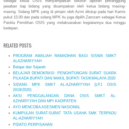
sebagai ketua OSIS menyampaikan seluruh laporan pertanggung
jawaban tiap bidang yang disampaikan oleh ketua bidang masing-
masing. Sidang MPK yang di pimpin oleh Azmi ditutup pada hari Kamis
pukul 15:00 dan pada sidang MPK itu juga dipilih Zamzam sebagai Ketua
Panitia Pemilihan OSIS yang melaksanakan kegiatannya dua minggu
kedepan.
RELATED POSTS:
PROGRAM AMALIAH RAMADHAN BAGI SISWA SMKT
ALAZHARIYYAH
Belajar dari Sejarah
BELAJAR DEMOKRASI: PENGHITUNGAN SURAT SUARA
PILKADA BUPATI DAN WAKIL BUPATI TASIKMALAYA 2020
SIDANG MPK SMKT AL-AZHARIYYAH (LPJ OSIS
2019/2020)
AKSI PENGGALANGAN DANA OSIS SMKT AL-
AZHARIYYAH DAN MPI KADIPATEN
AYO MENCOBA ASESMEN NASIONAL
KUMPULAN SURAT-SURAT TATA USAHA SMK TERPADU
AL-AZHARIYYAH
PIDATO PERPISAHAN