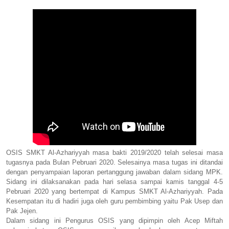
OSIS SMKT Al-Azhariyyah masa bakti 2019/2020 telah selesai masa
tugasnya pada Bulan Pebruari 2020. Selesainya masa tugas ini ditandai
dengan penyampaian laporan pertanggung jawaban dalam sidang MPK.
Sidang ini dilaksanakan pada hari selasa sampai kamis tanggal 4-5
Pebruari 2020 yang bertempat di Kampus SMKT Al-Azhariyyah. Pada
Kesempatan itu di hadiri juga oleh guru pembimbing yaitu Pak Usep dan
Pak Jejen.
Dalam sidang ini Pengurus OSIS yang dipimpin oleh Acep Miftah