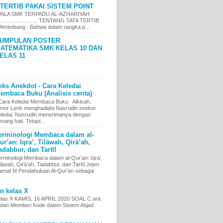
TERTIB PAKAI SISTEM POINT
LA SMK TERPADU AL-AZHARIYAH
……………….. TENTANG TATA TERTIB
nimbang : Bahwa dalam rangka p...
UMPULAN POSTER
ATEMATIKA SMK KELAS 10 DAN
ELAS 11
eks Anekdot - Cara Keledai
embaca Buku (Analisis cerita)
ara Keledai Membaca Buku Alkisah,
imur Lenk menghadiahi Nasrudin seekor
eledai. Nasrudin menerimanya dengan
nang hati. Tetapi...
erminologi Membaca dalam al-
ur’an: Iqra’, Tilāwah, Qirā’ah,
adabbur, dan Tartīl
erminologi Membaca dalam al-Qur’an: Iqra’,
lāwah, Qirā’ah, Tadabbur, dan Tartīl Jejen
aenal M Pendahuluan Al-Qur’an sebagai
an kelas X
kelas X KAMIS, 16 APRIL 2020 SOAL C ara
an Memberi Kode dalam Sistem Abjad