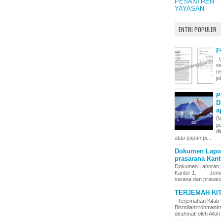
PESANTREN
YAYASAN
ENTRI POPULER
F
U
s
r
j
P
D
a
Ba
p
di
atau papan pi...
Dokumen Lapor
prasarana Kanto
Dokumen Laporan 
Kantor 1. Jenis – 
sarana dan prasara
TERJEMAH KI
Terjemahan Kitab 
Bismillahirrohman
dirahmati oleh Alloh