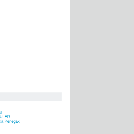
NI
ULER
ka Penegak