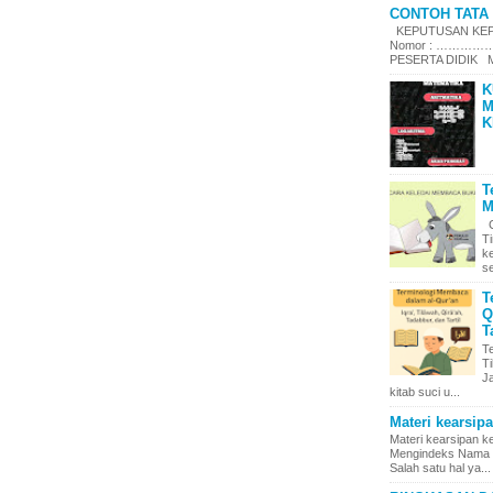
CONTOH TATA 
KEPUTUSAN KEPA
Nomor : ……………
PESERTA DIDIK Me
K
M
K
T
M
C
T
k
se
T
Q
T
T
Ti
J
kitab suci u...
Materi kearsip
Materi kearsipan 
Mengindeks Nama d
Salah satu hal ya...