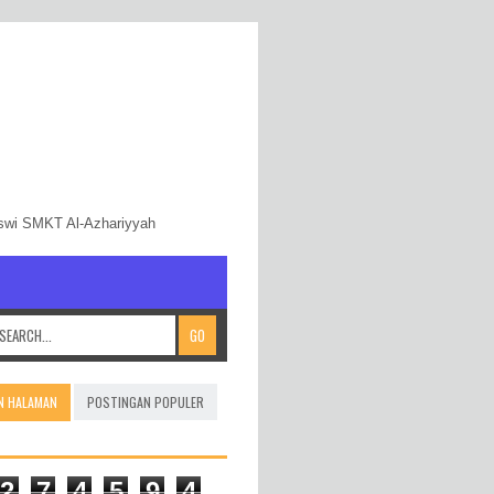
iswi SMKT Al-Azhariyyah
N HALAMAN
POSTINGAN POPULER
2
7
4
5
9
4