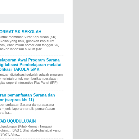
ORMAT SK SEKOLAH
ntuk membuat Surat Keputusan (SK)
ekolah yang baik, gunakan kop surat
esmi, cantumkan nomor dan tanggal SK,
elaskan landasan hukum (Me...
elaporan Awal Program Sarana
igitalisasi Pembelajaran melalui
plikasi TAKOLA SMK
ntuan digitalisasi sekolah adalah program
emerintah untuk memberikan peralatan
gital seperti Interactive Flat Panel (IFP)
an pemanfaatan Sarana dan
r (sarpras kls 11)
pemanfaatan Sarana dan prasarana
jenis laporan tertulis pemanfaatan
na ka...
TAB UQUDULUJAIN
Uqudulujain (Kitab Rumah Tangga)
irrohiim… BAB 1 Shahabat-shahabat yang
 S.W.T, Alha...