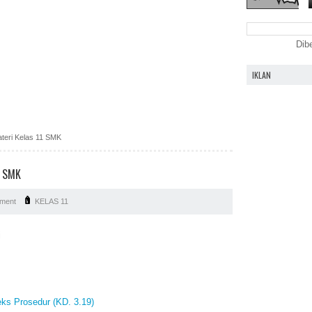
Dib
IKLAN
eri Kelas 11 SMK
1 SMK
ment
KELAS 11
i
ks Prosedur (KD. 3.19)