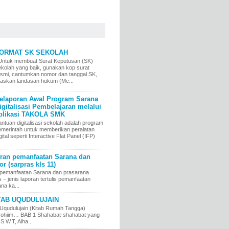
ORMAT SK SEKOLAH
ntuk membuat Surat Keputusan (SK)
ekolah yang baik, gunakan kop surat
esmi, cantumkan nomor dan tanggal SK,
elaskan landasan hukum (Me...
elaporan Awal Program Sarana
igitalisasi Pembelajaran melalui
plikasi TAKOLA SMK
ntuan digitalisasi sekolah adalah program
emerintah untuk memberikan peralatan
gital seperti Interactive Flat Panel (IFP)
an pemanfaatan Sarana dan
r (sarpras kls 11)
pemanfaatan Sarana dan prasarana
jenis laporan tertulis pemanfaatan
na ka...
TAB UQUDULUJAIN
Uqudulujain (Kitab Rumah Tangga)
irrohiim… BAB 1 Shahabat-shahabat yang
 S.W.T, Alha...