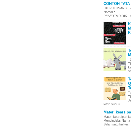
CONTOH TATA 
KEPUTUSAN KEPA
Nomor : ……………
PESERTA DIDIK Me
K
M
K
T
M
C
T
k
se
T
Q
T
T
Ti
J
kitab suci u...
Materi kearsip
Materi kearsipan 
Mengindeks Nama d
Salah satu hal ya...