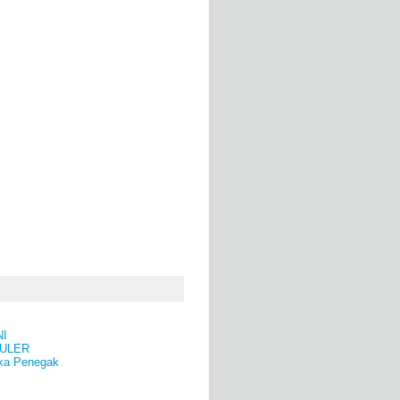
NI
ULER
ka Penegak