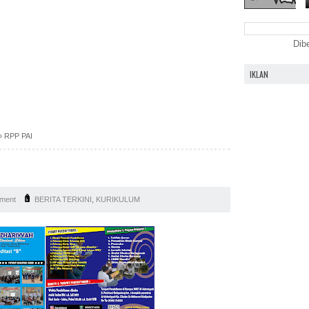
Dib
IKLAN
»
RPP PAI
ment
BERITA TERKINI
,
KURIKULUM