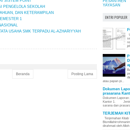
AI SISTEM POINT
PESANTREN
YAYASAN
I PENGELOLA SEKOLAH
TAHUAN, DAN KETERAMPILAN
ENTRI POPULER
SEMESTER 1
NASIONAL
F
TATA USAHA SMK TERPADU AL-AZHARIYYAH
U
s
r
j
P
D
a
Ba
p
Beranda
Posting Lama
di
atau papan pi...
Dokumen Lapor
prasarana Kanto
Dokumen Laporan 
Kantor 1. Jenis – 
sarana dan prasara
TERJEMAH KI
Terjemahan Kitab 
Bismillahirrohman
dirahmati oleh Alloh