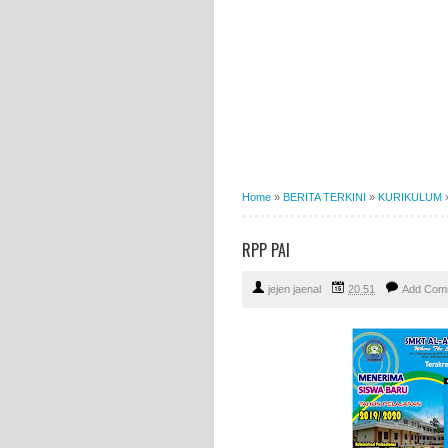
Home
»
BERITA TERKINI
»
KURIKULUM
RPP PAI
jejen jaenal
20.51
Add Com