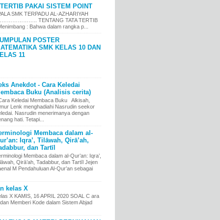
TERTIB PAKAI SISTEM POINT
LA SMK TERPADU AL-AZHARIYAH
……………….. TENTANG TATA TERTIB
nimbang : Bahwa dalam rangka p...
UMPULAN POSTER
ATEMATIKA SMK KELAS 10 DAN
ELAS 11
eks Anekdot - Cara Keledai
embaca Buku (Analisis cerita)
ara Keledai Membaca Buku Alkisah,
imur Lenk menghadiahi Nasrudin seekor
eledai. Nasrudin menerimanya dengan
nang hati. Tetapi...
erminologi Membaca dalam al-
ur’an: Iqra’, Tilāwah, Qirā’ah,
adabbur, dan Tartīl
erminologi Membaca dalam al-Qur’an: Iqra’,
lāwah, Qirā’ah, Tadabbur, dan Tartīl Jejen
aenal M Pendahuluan Al-Qur’an sebagai
an kelas X
kelas X KAMIS, 16 APRIL 2020 SOAL C ara
an Memberi Kode dalam Sistem Abjad