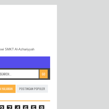
iswi SMKT Al-Azhariyyah
N HALAMAN
POSTINGAN POPULER
2
7
4
6
5
8