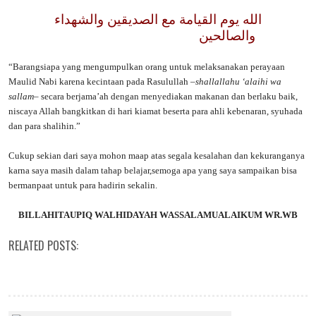
الله يوم القيامة مع الصديقين والشهداء
والصالحين
“Barangsiapa yang mengumpulkan orang untuk melaksanakan perayaan
Maulid Nabi karena kecintaan pada Rasulullah –
shallallahu ‘alaihi wa
sallam
– secara berjama’ah dengan menyediakan makanan dan berlaku baik,
niscaya Allah bangkitkan di hari kiamat beserta para ahli kebenaran, syuhada
dan para shalihin.”
Cukup sekian dari saya mohon maap atas segala kesalahan dan kekuranganya
karna saya masih dalam tahap belajar,semoga apa yang saya sampaikan bisa
bermanpaat untuk para hadirin sekalin.
BILLAHITAUPIQ WALHIDAYAH WASSALAMUALAIKUM WR.WB
RELATED POSTS: