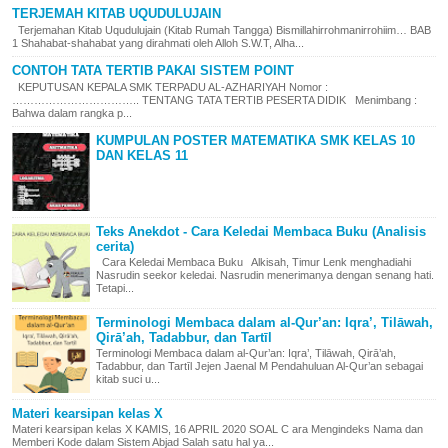
TERJEMAH KITAB UQUDULUJAIN
Terjemahan Kitab Uqudulujain (Kitab Rumah Tangga) Bismillahirrohmanirrohiim… BAB
1 Shahabat-shahabat yang dirahmati oleh Alloh S.W.T, Alha...
CONTOH TATA TERTIB PAKAI SISTEM POINT
KEPUTUSAN KEPALA SMK TERPADU AL-AZHARIYAH Nomor :
…………………………….. TENTANG TATA TERTIB PESERTA DIDIK Menimbang :
Bahwa dalam rangka p...
KUMPULAN POSTER MATEMATIKA SMK KELAS 10
DAN KELAS 11
Teks Anekdot - Cara Keledai Membaca Buku (Analisis
cerita)
Cara Keledai Membaca Buku Alkisah, Timur Lenk menghadiahi
Nasrudin seekor keledai. Nasrudin menerimanya dengan senang hati.
Tetapi...
Terminologi Membaca dalam al-Qur’an: Iqra’, Tilāwah,
Qirā’ah, Tadabbur, dan Tartīl
Terminologi Membaca dalam al-Qur’an: Iqra’, Tilāwah, Qirā’ah,
Tadabbur, dan Tartīl Jejen Jaenal M Pendahuluan Al-Qur’an sebagai
kitab suci u...
Materi kearsipan kelas X
Materi kearsipan kelas X KAMIS, 16 APRIL 2020 SOAL C ara Mengindeks Nama dan
Memberi Kode dalam Sistem Abjad Salah satu hal ya...