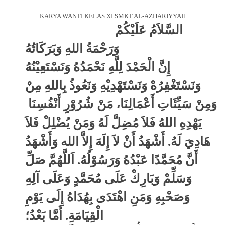
KARYA WANTI KELAS XI SMKT AL-AZHARIYYAH
السَّلاَمُ عَلَيْكُمْ
وَرَحْمَةُ اللهِ وَبَرَكَاتُهُ
إِنَّ الْحَمْدَ لِلَّهِ نَحْمَدُهُ وَنَسْتَعِيْنُهُ
وَنَسْتَغْفِرُهْ وَنَسْتَهْدِيْهِ وَنَعُوذُ بِاللهِ مِنْ
وَمِنْ سَيِّئَاتِ أَعْمَالِنَا، مَنْ
شُرُوْرِ أَنْفُسِنَا
يَهْدِهِ اللهُ فَلاَ مُضِلَّ لَهُ وَمَنْ يُضْلِلْ فَلاَ
هَادِيَ لَهُ. أَشْهَدُ أَنْ لاَ إِلَهَ إِلاَّ الله وَأَشْهَدُ
أَنَّ مُحَمَّدًا عَبْدُهُ وَرَسُوْلُهُ. اَللَّهُمَّ صَلِّ
وَسَلِّمْ وَبَارِكْ عَلَى مُحَمَّدٍ وَعَلَى آلِهِ
وَصَحْبِهِ وَمَنِ اهْتَدَى بِهُدَاهُ إِلَى يَوْمِ
الْقِيَامَةِ. أَمَّا بَعْدُ؛