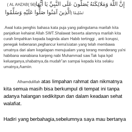
إِنَّ اللَّهَ وَمَلائِكَتَهُ يُصَلُّونَ عَلَى النَّبِيِّ يَا أَيُّهَا
(
AL AHZAB
{ 56}
الَّذِينَ آمَنُوا صَلُّوا عَلَيْهِ وَسَلِّمُوا
تَسْلِيمًا (
.Awal kata penghis bahasa kata puja yang palingutama marilah kita
panjatkan kehairat Allah SWT.Shalawat beserta alamnya marilah kita
curah limpahkan kepada baginda alam Habib tertinggi , anti korupsi,
penegak kebenaran,peghancur kema'siatan yang telah membawa
umatnya dari alam kegelapan menujualam yang terang menderang ya'ni
habibana wanabiana kanjeng nabi Muhammad saw.Tak lupa kpd
keluarganya,shabatnya,da mudah"an sampai kepada kita selaku
umatnya,Aamiin.
atas limpahan rahmat dan nikmatnya
Alhamdulillah
kita semua masih bisa berkumpul di tempat ini tanpa
adanya halangan sedikitpun dan dalam keadaan sehat
walafiat.
Hadiri yang berbahagia,sebelumnya saya mau bertanya